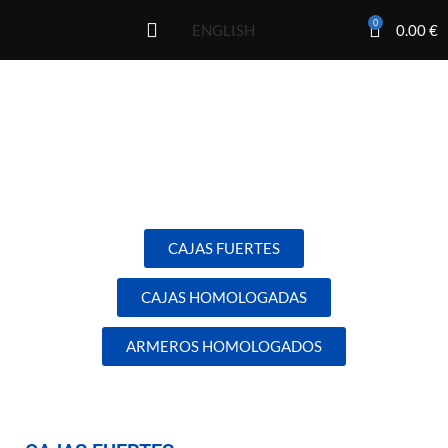
0
0.00
€
ENGLISH
Especializados en diseñar
la caja fuerte
que mejor se
adapta a tus necesidades
CAJAS FUERTES
CAJAS HOMOLOGADAS
ARMEROS HOMOLOGADOS