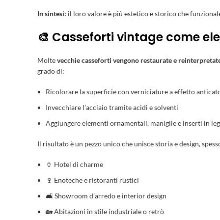
In sintesi:
il loro valore è più estetico e storico che funzional
🎨 Casseforti vintage come el
Molte
vecchie casseforti vengono restaurate e reinterpretat
grado di:
Ricolorare la superficie con verniciature a effetto anticat
Invecchiare l’acciaio tramite acidi e solventi
Aggiungere elementi ornamentali, maniglie e inserti in le
Il risultato è un pezzo unico che unisce storia e design, spesso
🏺 Hotel di charme
🍷 Enoteche e ristoranti rustici
🛋️ Showroom d’arredo e interior design
🏡 Abitazioni in stile industriale o retrò