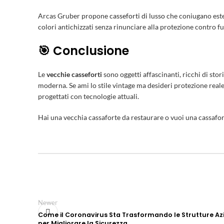
Arcas Gruber propone
casseforti di lusso
che coniugano esteti
colori antichizzati senza rinunciare alla protezione contro f
🎯 Conclusione
Le
vecchie casseforti
sono oggetti affascinanti, ricchi di sto
moderna. Se ami lo stile vintage ma desideri protezione reale, 
progettati con tecnologie attuali.
Hai una vecchia cassaforte da restaurare o vuoi una cassafo
Newer
Come il Coronavirus Sta Trasformando le Strutture Az
per Migliorare la Sicurezza