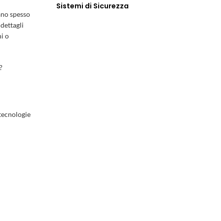
Sistemi di Sicurezza
vano spesso
 dettagli
i o
?
 tecnologie