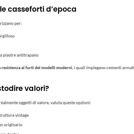
lle casseforti d’epoca
erizzano per:
rgilloso
da piastre antitrapano
a resistenza ai furti dei modelli moderni
, i quali impiegano cementi armati
todire valori?
realmente oggetti di valore, valuta queste opzioni:
struttura vintage
gn originario