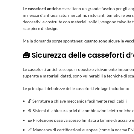
Le
casseforti antiche
esercitano un grande fascino per gli app
in negozi d’antiquariato, mercatini, ristoranti tematici e per
decorativi e costruite con materiali solidi, vengono talvolta
scarpiere di design.
Ma la domanda sorge spontanea:
quanto sono sicure le vecch
🧰 Sicurezza delle casseforti 
Le casseforti antiche, seppur robuste e visivamente imponen
superate e materiali datati, sono vulnerabili a tecniche di sc
Le principali debolezze delle casseforti vintage includono:
🔓 Serrature a chiave meccanica facilmente replicabili
⚙️ Sistemi di chiusura privi di combinazioni elettroniche 
🧱 Protezione passiva spesso limitata a lamine di acciaio
📏 Mancanza di certificazioni europee (come la norma EN