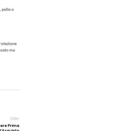
 pelle o
protezione
assato ma
Older
cere Prima
l’Acquisto