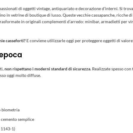
assionati di oggetti vintage, antiquariato e decorazione d’interni. Si tro
sino in vetrine di boutique di lusso. Queste vecchie cassapanche, ricche di
 trasformate in originali complementi d’arredo: minibar, armadietti per vin
ie casseforti?
E conviene utilizzarle oggi per proteggere oggetti di valore
d’epoca
ti,
non rispettano i moderni standard di sicurezza
. Realizzate spesso con
asso oggi molto diffuse.
o biometria
 e cemento semplice
 1143-1)