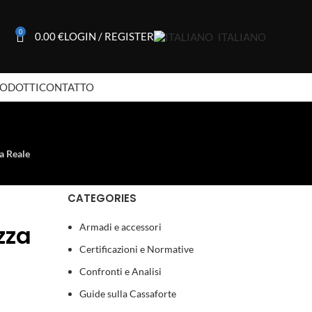
0
0.00
€
LOGIN / REGISTER
ITALIANO
RODOTTI
CONTATTO
a Reale
CATEGORIES
zza
Armadi e accessori
Certificazioni e Normative
Confronti e Analisi
Guide sulla Cassaforte