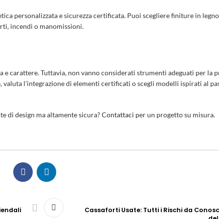
ca personalizzata e sicurezza certificata. Puoi scegliere finiture in legno,
urti, incendi o manomissioni.
ria e carattere. Tuttavia, non vanno considerati strumenti adeguati per la 
valuta l’integrazione di elementi certificati o scegli modelli ispirati al p
rte di design ma altamente sicura?
Contattaci
per un progetto su misura.
iendali
Cassaforti Usate: Tutti i Rischi da Conos
del