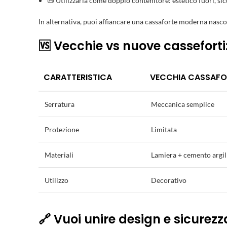
📜 Utilizzarla come doppio contenitore: estetico fuori, si
In alternativa, puoi affiancare una cassaforte moderna nascost
🆚 Vecchie vs nuove casseforti
CARATTERISTICA
VECCHIA CASSAFO
Serratura
Meccanica semplice
Protezione
Limitata
Materiali
Lamiera + cemento argil
Utilizzo
Decorativo
🔗 Vuoi unire design e sicurezz