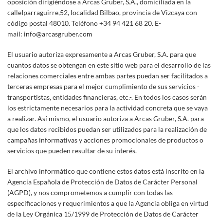
oposición dirigiéndose a Arcas Gruber, S.A., domiciliada en la
calleIparraguirre,52, localidad Bilbao, provincia de Vizcaya con
código postal 48010. Teléfono +34 94 421 68 20. E-
mail:
info@arcasgruber.com
El usuario autoriza expresamente a Arcas Gruber, S.A. para que
cuantos datos se obtengan en este sitio web para el desarrollo de las
relaciones comerciales entre ambas partes puedan ser facilitados a
terceras empresas para el mejor cumplimiento de sus servicios -
transportistas, entidades financieras, etc.-. En todos los casos serán
los estrictamente necesarios para la actividad concreta que se vaya
a realizar. Así mismo, el usuario autoriza a Arcas Gruber, S.A. para
que los datos recibidos puedan ser utilizados para la realización de
campañas informativas y acciones promocionales de productos o
servicios que pueden resultar de su interés.
El archivo informático que contiene estos datos está inscrito en la
Agencia Española de Protección de Datos de Carácter Personal
(AGPD), y nos comprometemos a cumplir con todas las
especificaciones y requerimientos a que la Agencia obliga en virtud
de la Ley Orgánica 15/1999 de Protección de Datos de Carácter