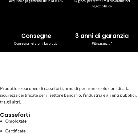
Acquisto e pagamento sicuri al 100%.
14 giorni per restituire il tuo ordine nel
negozio fisico
Consegne
3 anni di garanzia
Consegna nei giorni lavorativi
Più garanzia *
Produttore europeo di casseforti, armadi per armi e soluzioni di alta
sicurezza certificate per il settore bancario, l’industria e gli enti pubblici,
tra gli altri.
Casseforti
Omologate
Certificate