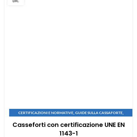
DIC
,
,
CERTIFICAZIONI E NORMATIVE
GUIDE SULLA CASSAFORTE
MANUTENZIONE E SICUREZZA
Casseforti con certificazione UNE EN
1143-1