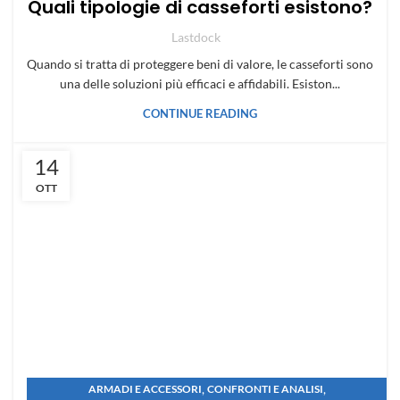
Quali tipologie di casseforti esistono?
Lastdock
Quando si tratta di proteggere beni di valore, le casseforti sono
una delle soluzioni più efficaci e affidabili. Esiston...
CONTINUE READING
14
OTT
,
,
ARMADI E ACCESSORI
CONFRONTI E ANALISI