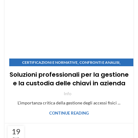
,
,
CERTIFICAZIONI E NORMATIVE
CONFRONTI E ANALISI
,
,
GUIDE SULLA CASSAFORTE
MANUTENZIONE E SICUREZZA
Soluzioni professionali per la gestione
NOVITÀ E TENDENZE
e la custodia delle chiavi in azienda
Info
L’importanza critica della gestione degli accessi fisici ...
CONTINUE READING
19