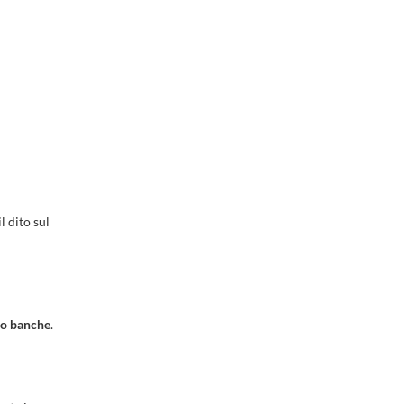
l dito sul
 o banche
.