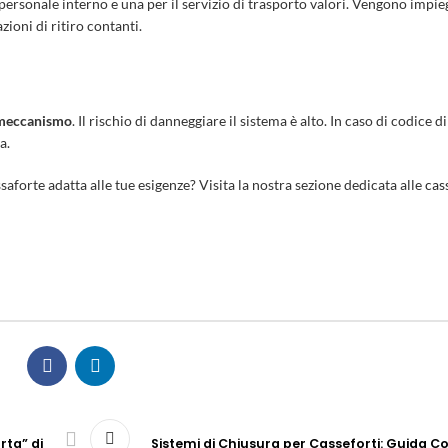
ersonale interno e una per il servizio di trasporto valori. Vengono impie
ioni di ritiro contanti.
 meccanismo
. Il rischio di danneggiare il sistema è alto. In caso di codice 
a.
saforte adatta alle tue esigenze? Visita la nostra sezione dedicata alle
cas
rta” di
Sistemi di Chiusura per Casseforti: Guida C