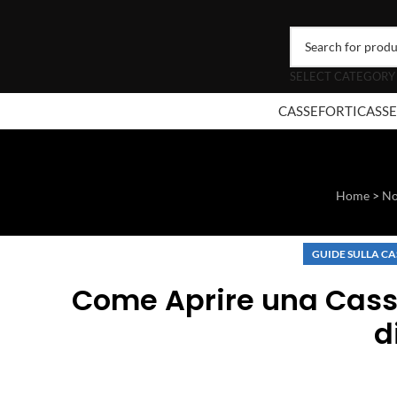
SELECT CATEGORY
CASSEFORTI
CASSE
Home
>
No
GUIDE SULLA C
Come Aprire una Cassa
d