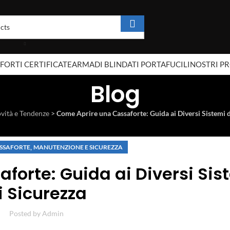
FORTI CERTIFICATE
ARMADI BLINDATI PORTAFUCILI
NOSTRI P
Blog
vità e Tendenze
>
Come Aprire una Cassaforte: Guida ai Diversi Sistemi 
,
ASSAFORTE
MANUTENZIONE E SICUREZZA
forte: Guida ai Diversi Sis
i Sicurezza
Posted by
Admin