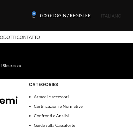
0
0.00
€
LOGIN / REGISTER
ITALIANO
RODOTTI
CONTATTO
di Sicurezza
CATEGORIES
temi
Armadi e accessori
Certificazioni e Normative
Confronti e Analisi
Guide sulla Cassaforte