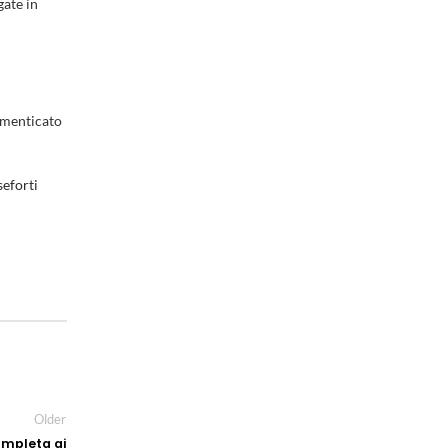
gate in
dimenticato
seforti
Older
ompleta ai