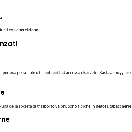
ra
 furti con coercizione
.
anzati
i per uso personale o in ambienti ad accesso riservato. Basta appoggiare i
ve
una della società di trasporto valori. Sono tipiche in
negozi, tabaccherie
urne