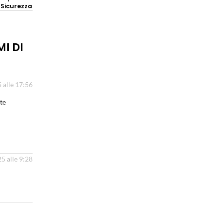
 Sicurezza
I DI
alle 17:56
te
 alle 9:28