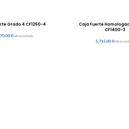
erte Grado 4 CF1250-4
Caja Fuerte Homologa
CF1400-3
€
€