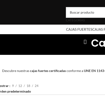
CATEGORÍAS
CAJAS FUERTES
CAJAS
Ca
Descubre nuestras
cajas fuertes certificadas
conforme a
UNE EN 1143
ostrar
9
12
18
24