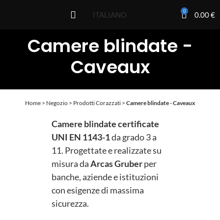
0
0.00
€
ITALIANO
Camere blindate -
Caveaux
Home
>
Negozio
>
Prodotti Corazzati
>
Camere blindate - Caveaux
Camere blindate certificate
UNI EN 1143-1
da grado 3 a
11. Progettate e realizzate su
misura da
Arcas Gruber
per
banche, aziende e istituzioni
con esigenze di massima
sicurezza.