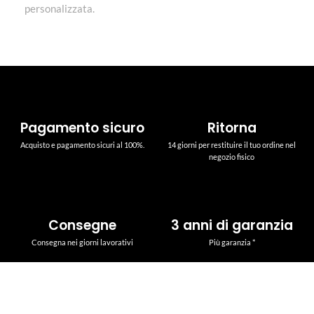
personalizzata.
Pagamento sicuro
Ritorna
Acquisto e pagamento sicuri al 100%.
14 giorni per restituire il tuo ordine nel
negozio fisico
Consegne
3 anni di garanzia
Consegna nei giorni lavorativi
Più garanzia *