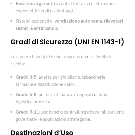
Resistenza garantita
contro tentativi di effrazione,
esplosivi, incendi o sabotaggi.
Sistemi opzionali di
ventilazione autonoma, rilevatori
sismici e antincendio
.
Gradi di Sicurezza (UNI EN 1143-1)
Le camere blindate Gruber coprono diversi livelli di
rischio:
Grado 3-5
: adatte per gioiellerie, tabaccherie,
farmacie e distribuzione valori.
Grado 6-8
: per istituti bancari, depositi di fondi,
logistica protetta.
Grado 9-11
: per banche centrali, strutture militari, enti
governativi e applicazioni strategiche.
Destinazioni d’Uso