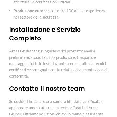
strutturali e certificazioni ufficiali.
Produzione europea
con oltre 100 anni di esperienza
nel settore della sicurezza.
Installazione e Servizio
Completo
Arcas Gruber
segue ogni fase del progetto: analisi
preliminare, studio tecnico, produzione, trasporto e
montaggio. Tutte le installazioni sono eseguite da
tecnici
certificati
e consegnate con la relativa documentazione di
conformità.
Contatta il nostro team
Se desideri installare una
camera blindata certificata
o
aggiornare una struttura esistente, affidati ad Arcas
Gruber. Offriamo
soluzioni chiavi in mano
e assistenza