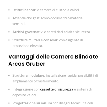
Istituti bancari
e camere di custodia valori.
Aziende
che gestiscono documenti o materiali
sensibili.
Archivi governativi
e centri dati ad alta sicurezza.
Strutture militari e consolari
con esigenze di
protezione elevata.
Vantaggi delle Camere Blindate
Arcas Gruber
Struttura modulare
: installazione rapida, possibilità di
ampliamento o trasferimento.
Integrazione
con
cassette di sicurezza
e sistemi di
deposito valori.
Progettazione su misura
con disegni tecnici, calcoli