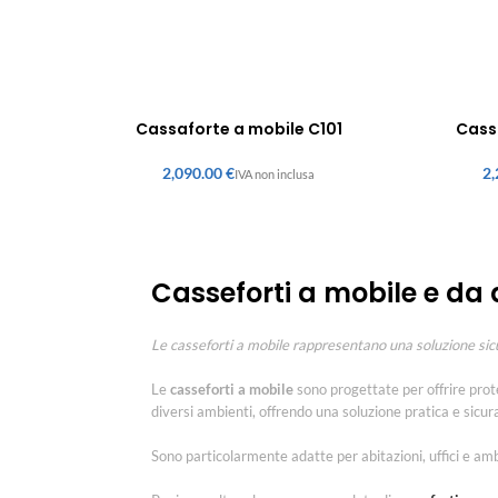
Cassaforte a mobile C101
Cass
€
Casseforti a mobile e da a
Le casseforti a mobile rappresentano una soluzione sicur
Le
casseforti a mobile
sono progettate per offrire prot
diversi ambienti, offrendo una soluzione pratica e sicura
Sono particolarmente adatte per abitazioni, uffici e ambie