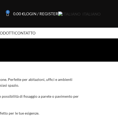
0
0.00
€
LOGIN / REGISTER
ITALIANO
RODOTTI
CONTATTO
ione. Perfette per abitazioni, uffici e ambienti
iasi spazio.
 possibilità di fissaggio a parete o pavimento per
etto per le tue esigenze.