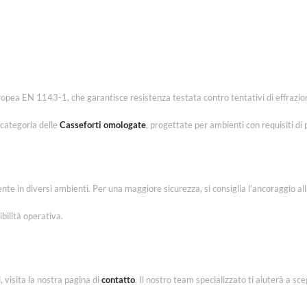
ropea EN 1143-1, che garantisce resistenza testata contro tentativi di effrazio
 categoria delle
Casseforti omologate
, progettate per ambienti con requisiti di 
te in diversi ambienti. Per una maggiore sicurezza, si consiglia l’ancoraggio alla 
bilità operativa.
 visita la nostra pagina di
contatto
. Il nostro team specializzato ti aiuterà a sce