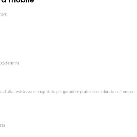
ivi:
ungo termine
io ad alta resistenza e progettate per garantire protezione e durata nel tempo.
ata