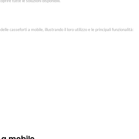
oprire tutte le soluzioni disponibili.
lle casseforti a mobile, illustrando il loro utilizzo e le principali funzionalità:
 a mobile