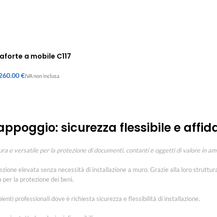
aforte a mobile C117
€
ppoggio: sicurezza flessibile e affid
a e versatile per la protezione di documenti, contanti e oggetti di valore in amb
ezione elevata senza necessità di installazione a muro. Grazie alla loro strutt
 per la protezione dei beni.
nti professionali dove è richiesta sicurezza e flessibilità di installazione.