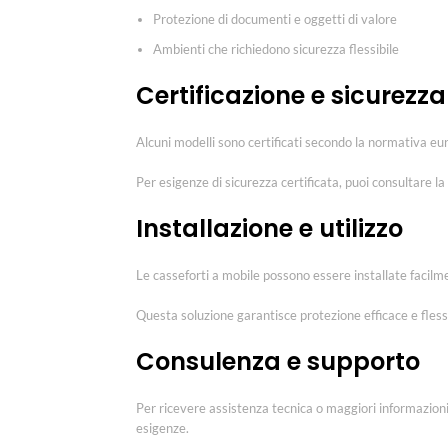
Protezione di documenti e oggetti di valore
Ambienti che richiedono sicurezza flessibile
Certificazione e sicurezza
Alcuni modelli sono certificati secondo la normativa eu
Per esigenze di sicurezza certificata, puoi consultare la
Installazione e utilizzo
Le casseforti a mobile possono essere installate facilmen
Questa soluzione garantisce protezione efficace e flessi
Consulenza e supporto
Per ricevere assistenza tecnica o maggiori informazioni,
esigenze.