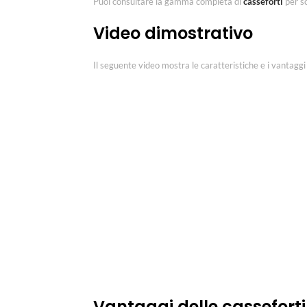
Puoi consultare la gamma completa di
casseforti
per sc
Video dimostrativo
Il seguente video mostra le caratteristiche e i vantaggi de
Vantaggi delle casseforti