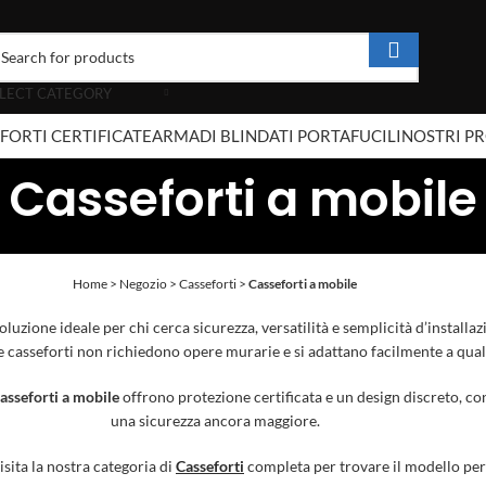
LECT CATEGORY
FORTI CERTIFICATE
ARMADI BLINDATI PORTAFUCILI
NOSTRI P
Casseforti a mobile
Home
>
Negozio
>
Casseforti
>
Casseforti a mobile
 soluzione ideale per chi cerca sicurezza, versatilità e semplicità d’installaz
e casseforti non richiedono opere murarie e si adattano facilmente a quals
asseforti a mobile
offrono protezione certificata e un design discreto, con
una sicurezza ancora maggiore.
isita la nostra categoria di
Casseforti
completa per trovare il modello perf