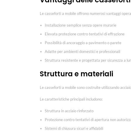
Le casseforti a mobile offrono numerosi vantaggi operat
Installazione semplice senza opere murarie
Elevata protezione contro tentativi di effrazione
Possibilità di ancoraggio a pavimento o parete
Adatte per ambienti domestici e professionali
Struttura resistente e progettata per sicurezza a l
Struttura e materiali
Le casseforti a mobile sono costruite utilizzando accia
Le caratteristiche principali includono:
Struttura in acciaio rinforzato
Protezione contro tentativi di apertura non autorizz
Sistemi di chiusura sicuri e affidabili