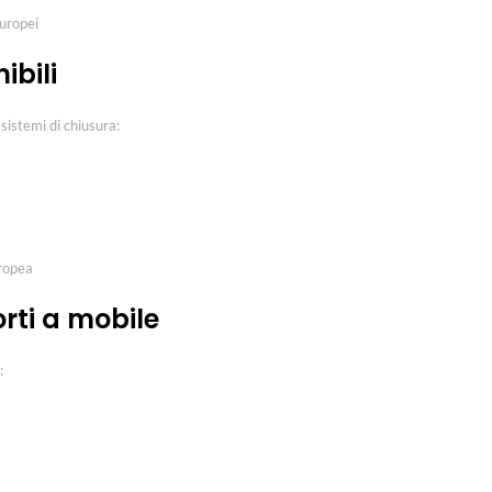
europei
ibili
sistemi di chiusura:
uropea
orti a mobile
: