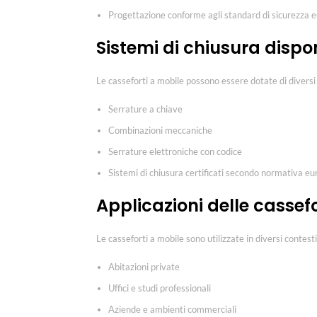
Progettazione conforme agli standard di sicurezza 
Sistemi di chiusura dispon
Le casseforti a mobile possono essere dotate di diversi 
Serrature a chiave
Combinazioni meccaniche
Serrature elettroniche con codice
Sistemi di chiusura certificati secondo normativa e
Applicazioni delle cassef
Le casseforti a mobile sono utilizzate in diversi contesti
Abitazioni private
Uffici e studi professionali
Aziende e ambienti commerciali