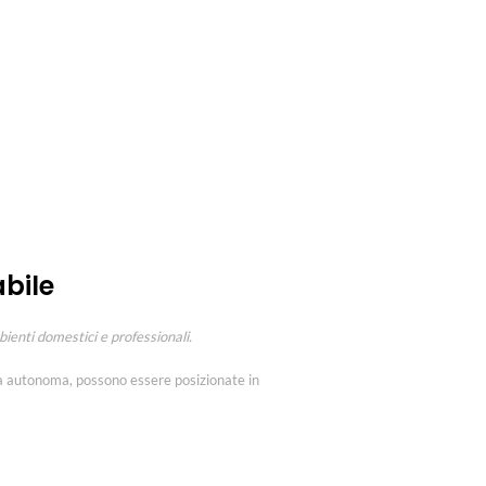
abile
ienti domestici e professionali.
ura autonoma, possono essere posizionate in