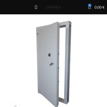
0
0.00
€
ESPAÑOL
Click to enlarge