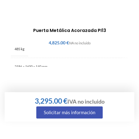
Puerta Metálica Acorazada PI13
€
485 kg
2186 × 1600 × 140 mm
€
Solicitar más información