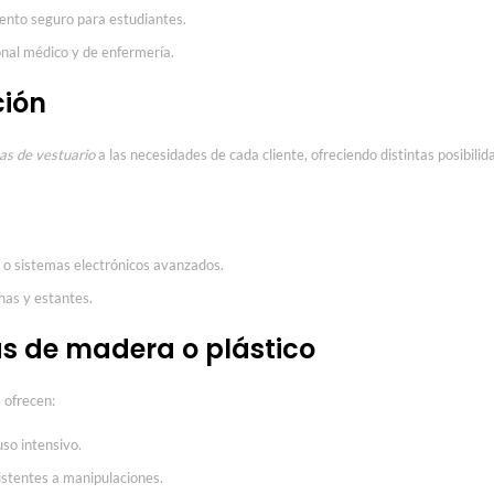
nto seguro para estudiantes.
nal médico y de enfermería.
ción
cas de vestuario
a las necesidades de cada cliente, ofreciendo distintas posibilid
ta o sistemas electrónicos avanzados.
has y estantes.
as de madera o plástico
s ofrecen:
so intensivo.
istentes a manipulaciones.