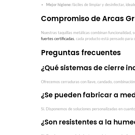
Mejor higiene:
fáciles de limpiar y desinfectar, idea
Compromiso de Arcas Gr
Nuestras taquillas metálicas combinan funcionalidad, 
fuertes certificadas
, cada producto está pensado para 
Preguntas frecuentes
¿Qué sistemas de cierre inc
Ofrecemos cerraduras con llave, candado, combinación m
¿Se pueden fabricar a me
Sí. Disponemos de soluciones personalizadas en cuanto
¿Son resistentes a la hum