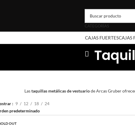
CATEGORÍAS
CAJAS FUERTES
CAJAS
Taquil
Las
taquillas metálicas de vestuario
de Arcas Gruber ofrecen 
ostrar
9
12
18
24
SOLD OUT