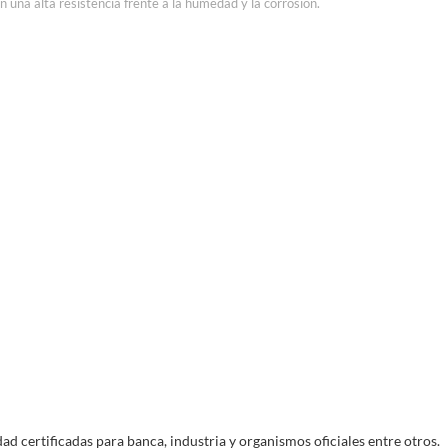
n una alta resistencia frente a la humedad y la corrosión.
Devoluciones
o
Entregas
14 días para devolver tu pedido en tienda
guro
Entregas en días laborales
física
ad certificadas para banca, industria y organismos oficiales entre otros.