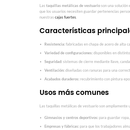
Las
taquillas metálicas de vestuario
son una solución e
que los usuarios necesiten guardar pertenencias perso
nuestras
cajas fuertes
.
Características principa
Resistencia:
fabricadas en chapa de acero de alta ca
Variedad de configuraciones:
disponibles en distin
Seguridad:
sistemas de cierre mediante llave, canda
Ventilación:
diseñadas con ranuras para una correcta
Acabados duraderos:
recubrimiento con pintura epoxi
Usos más comunes
Las taquillas metálicas de vestuario son ampliamente u
Gimnasios y centros deportivos:
para guardar ropa, 
Empresas y fábricas:
para que los trabajadores alma