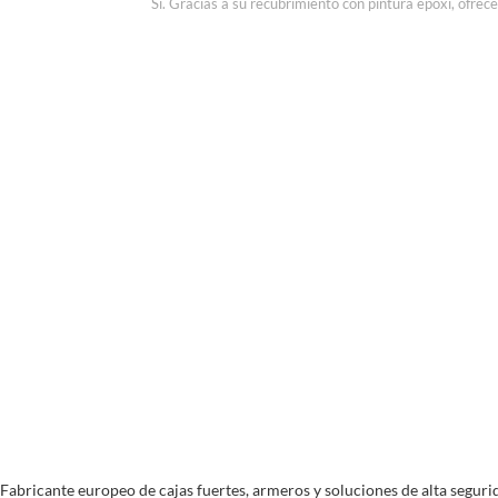
Sí. Gracias a su recubrimiento con pintura epoxi, ofrece
Pago segur
Compra y Pago 100% se
Fabricante europeo de cajas fuertes, armeros y soluciones de alta segurid