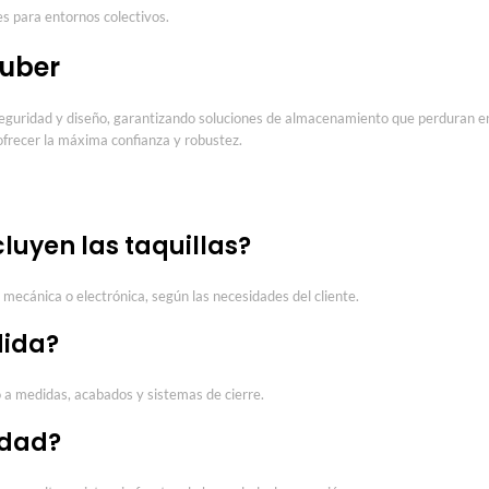
les para entornos colectivos.
uber
seguridad y diseño, garantizando soluciones de almacenamiento que perduran en
ofrecer la máxima confianza y robustez.
luyen las taquillas?
ecánica o electrónica, según las necesidades del cliente.
dida?
 a medidas, acabados y sistemas de cierre.
edad?