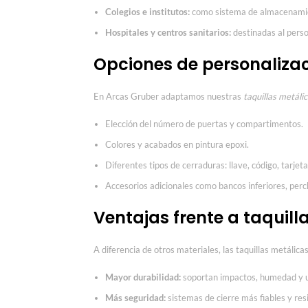
Colegios e institutos:
como sistema de almacenamie
Hospitales y centros sanitarios:
destinadas al perso
Opciones de personaliza
En Arcas Gruber adaptamos nuestras
taquillas metáli
Elección del número de puertas y compartimentos.
Colores y acabados en pintura epoxi.
Diferentes tipos de cerraduras: llave, código, tarje
Accesorios adicionales como bancos inferiores, perc
Ventajas frente a taquill
A diferencia de otros materiales, las taquillas metálica
Mayor durabilidad:
soportan impactos, humedad y u
Más seguridad:
sistemas de cierre más fiables y res