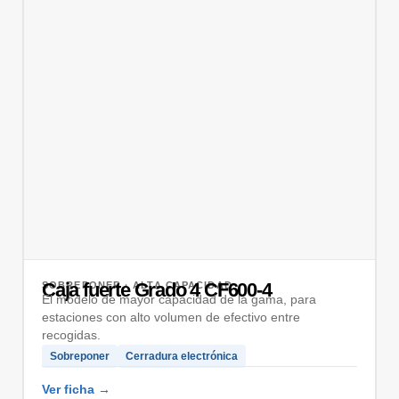
Caja fuerte Grado 4 CF600-4
SOBREPONER · ALTA CAPACIDAD
El modelo de mayor capacidad de la gama, para
estaciones con alto volumen de efectivo entre
recogidas.
Sobreponer
Cerradura electrónica