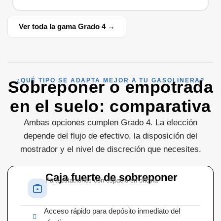
Ver toda la gama Grado 4 →
¿QUÉ TIPO SE ADAPTA MEJOR A TU GASOLINERA?
Sobreponer o empotrada
en el suelo: comparativa
Ambas opciones cumplen Grado 4. La elección
depende del flujo de efectivo, la disposición del
mostrador y el nivel de discreción que necesites.
Caja fuerte de sobreponer
Para estaciones con espacio en oficina
Acceso rápido para depósito inmediato del