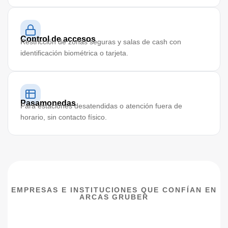
Control de accesos
Restricción de zonas seguras y salas de cash con
identificación biométrica o tarjeta.
Pasamonedas
Para estaciones desatendidas o atención fuera de
horario, sin contacto físico.
EMPRESAS E INSTITUCIONES QUE CONFÍAN EN
ARCAS GRUBER