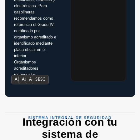
electrónicas. Para
gasolineras
recomendamos como
referencia el Grado IV,
certificado por
organismo acreditado e
identificado mediante
placa oficial en el
interior.
Organismos
acreditadores
reconocidos:
AENOR
Applus+
AECB·S
SBSC
VdS
SISTEMA INTEGRAL DE SEGURIDAD
Integración con tu
sistema de