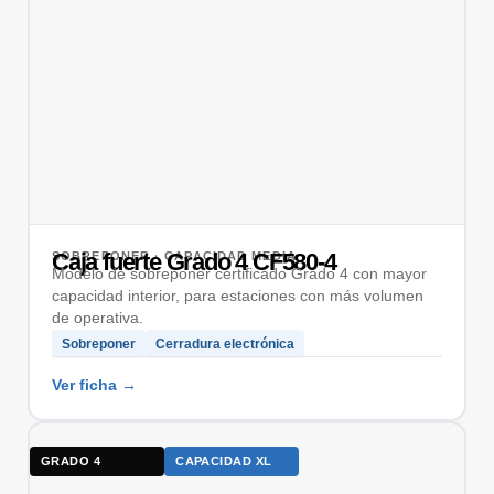
Caja fuerte Grado 4 CF580-4
SOBREPONER · CAPACIDAD MEDIA
Modelo de sobreponer certificado Grado 4 con mayor
capacidad interior, para estaciones con más volumen
de operativa.
Sobreponer
Cerradura electrónica
GRADO 4
CAPACIDAD XL