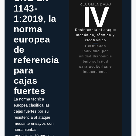
IV
RECOMENDADO
1143-
1:2019, la
norma
Resistencia al ataque
mecánico, térmico y
europea
electrónico
Certificado
de
individual por
unidad disponible
referencia
bajo solicitud
para auditorías e
para
inspecciones
cajas
fuertes
La norma técnica
europea clasifica las
cajas fuertes por su
resistencia al ataque
mediante ensayos con
herramientas
mecánicas, térmicas y