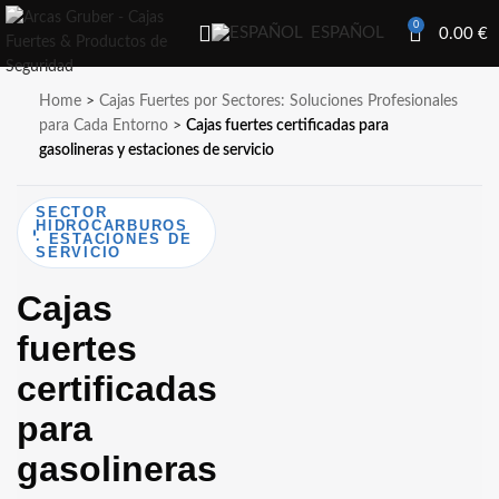
0
ESPAÑOL
0.00
€
Home
>
Cajas Fuertes por Sectores: Soluciones Profesionales
para Cada Entorno
>
Cajas fuertes certificadas para
gasolineras y estaciones de servicio
SECTOR
HIDROCARBUROS
· ESTACIONES DE
SERVICIO
Cajas
fuertes
certificadas
para
gasolineras