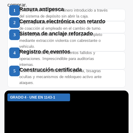
comprar.
Ranura antipesca
1
Evita que se recupere el dinero introducido a través
del sistema de depósito sin abrir la caja.
Cerradura electrónica con retardo
2
Impide aperturas instantáneas en caso de intento
de coacción al empleado en el cambio de turno.
Sistema de anclaje reforzado
3
Esencial para evitar el robo del cuerpo completo
mediante extracción violenta con cabrestante o
vehículo.
Registro de eventos
4
Permite auditar aperturas, intentos fallidos y
operaciones. Imprescindible para auditorías
internas.
Construcción certificada
5
Acero antitaladro, refuerzos en puerta, bisagras
ocultas y mecanismos de rebloqueo activo ante
ataques.
GRADO 4 · UNE EN 1143-1