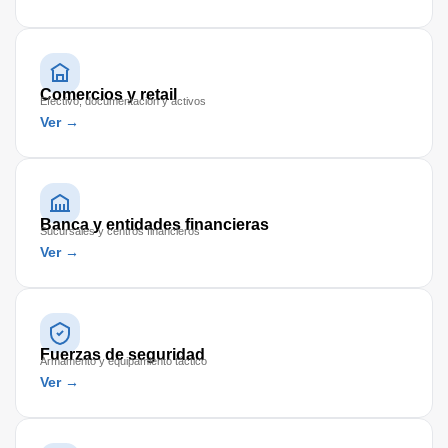
Comercios y retail
Efectivo, documentación y activos
Ver →
Banca y entidades financieras
Sucursales y centros financieros
Ver →
Fuerzas de seguridad
Armamento y equipamiento táctico
Ver →