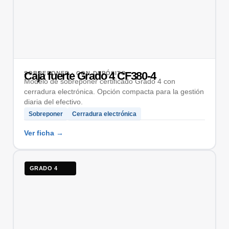
Caja fuerte Grado 4 CF380-4
SOBREPONER · CON DEPÓSITO
Modelo de sobreponer certificado Grado 4 con
cerradura electrónica. Opción compacta para la gestión
diaria del efectivo.
Sobreponer
Cerradura electrónica
GRADO 4