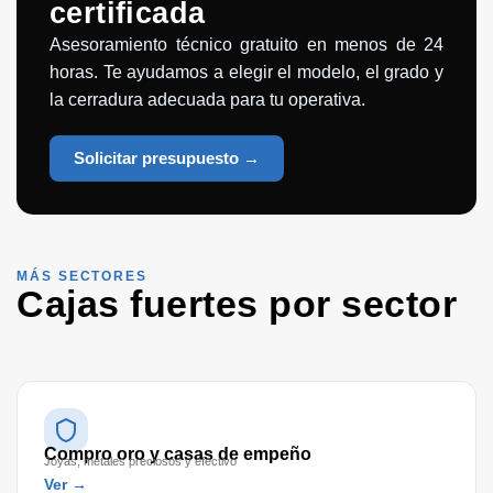
certificada
Asesoramiento técnico gratuito en menos de 24
horas. Te ayudamos a elegir el modelo, el grado y
la cerradura adecuada para tu operativa.
Solicitar presupuesto →
MÁS SECTORES
Cajas fuertes por sector
Compro oro y casas de empeño
Joyas, metales preciosos y efectivo
Ver →