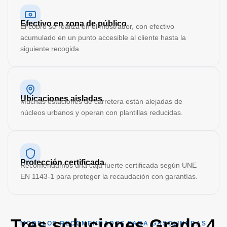
Efectivo en zona de público
El cobro se realiza en el mostrador, con efectivo
acumulado en un punto accesible al cliente hasta la
siguiente recogida.
Ubicaciones aisladas
Muchas estaciones de carretera están alejadas de
núcleos urbanos y operan con plantillas reducidas.
Protección certificada
Recomendamos una caja fuerte certificada según UNE
EN 1143-1 para proteger la recaudación con garantías.
Tres soluciones Grado 4
MODELOS RECOMENDADOS PARA GASOLINERAS