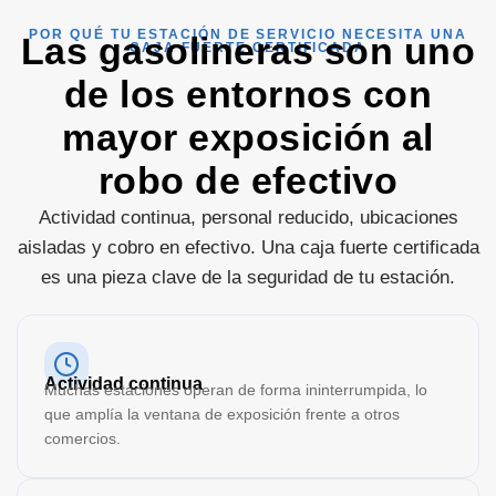
POR QUÉ TU ESTACIÓN DE SERVICIO NECESITA UNA
Las gasolineras son uno
CAJA FUERTE CERTIFICADA
de los entornos con
mayor exposición al
robo de efectivo
Actividad continua, personal reducido, ubicaciones
aisladas y cobro en efectivo. Una caja fuerte certificada
es una pieza clave de la seguridad de tu estación.
Actividad continua
Muchas estaciones operan de forma ininterrumpida, lo
que amplía la ventana de exposición frente a otros
comercios.