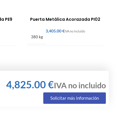
da PE9
Puerta Metálica Acorazada PI02
€
380 kg
2150 × 900 × 140 mm
€
Solicitar más información