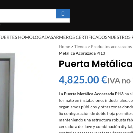
 FUERTES HOMOLOGADAS
ARMEROS CERTIFICADOS
NUESTROS 
Home
>
Tienda
>
Productos acorazados
Metálica Acorazada PI13
Puerta Metálica
€
La
Puerta Metálica Acorazada PI13
ha si
formato en instalaciones industriales, cen
organismos públicos y otras zonas donde 
Su configuración de doble hoja permite 
manteniendo una estructura robusta fab
cerradura de llave y combinación digital
controlar accesos y proteger áreas sens