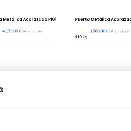
a Metálica Acorazada PI01
Puerta Metálica Acoraza
€
€
410 kg
× 1400 × 140 mm
2186 × 1018 × 140 mm
3