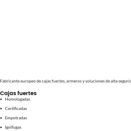
Pago segur
Compra y Pago 100% se
Fabricante europeo de cajas fuertes, armeros y soluciones de alta segurid
Cajas fuertes
Homologadas
Certificadas
Empotradas
Ignífugas