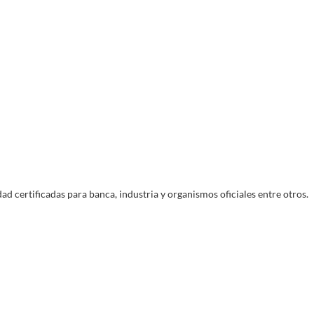
Devoluciones
o
Entregas
14 días para devolver tu pedido en tienda
guro
Entregas en días laborales
física
ad certificadas para banca, industria y organismos oficiales entre otros.