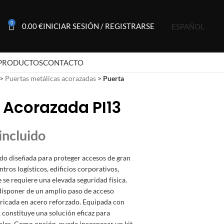
0
0.00
€
INICIAR SESIÓN / REGISTRARSE
ESPAÑOL
PRODUCTOS
CONTACTO
>
Puertas metálicas acorazadas
>
Puerta
 Acorazada PI13
do diseñada para proteger accesos de gran
tros logísticos, edificios corporativos,
se requiere una elevada seguridad física.
disponer de un amplio paso de acceso
ricada en acero reforzado. Equipada con
, constituye una solución eficaz para
ibles. Como opción, puede incorporar un kit