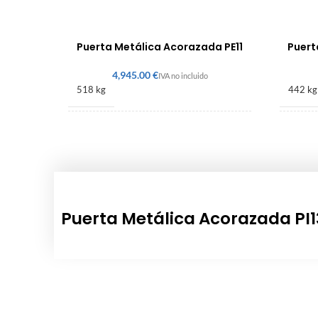
Puerta Metálica Acorazada PE11
Puert
€
518 kg
442 kg
2256 × 1600 × 140 mm
2150 
Puerta Metálica Acorazada PI1