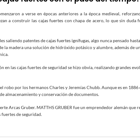
omenzaron a verse en épocas anteriores a la época medieval, reforzan
ezan a construir las
cajas fuertes
con chapa de acero, lo que sin duda f
ales saliendo patentes de
cajas fuertes ignífugas
, algo nunca pensado hasta
de la madera una solución de hidróxido potásico y alumbre, además de u
mica.
ión en las cajas fuertes de seguridad se hizo obvia, realizando grandes evo
ra el robo por los hermanos Charles y Jeremías Chubb. Aunque es en 1886
 de almacenamiento y conservación de documentos.
uerte
Arcas Gruber
. MATTHS GRUBER fue un emprendedor alemán que re
 fuertes de seguridad.