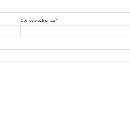
*
Correo electrónico
Devoluciones
o
Entregas
14 días para devolver tu pedido en tienda
guro
Entregas en días laborales
física