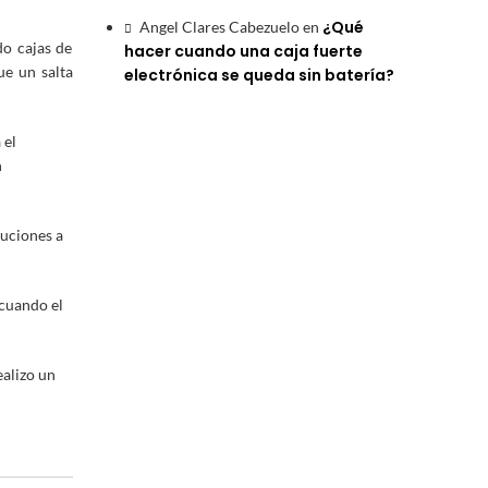
¿Qué
Angel Clares Cabezuelo
en
do cajas de
hacer cuando una caja fuerte
ue un salta
electrónica se queda sin batería?
 el
n
luciones a
 cuando el
alizo un