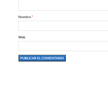
*
Nombre
Web
Pago segur
Compra y Pago 100% se