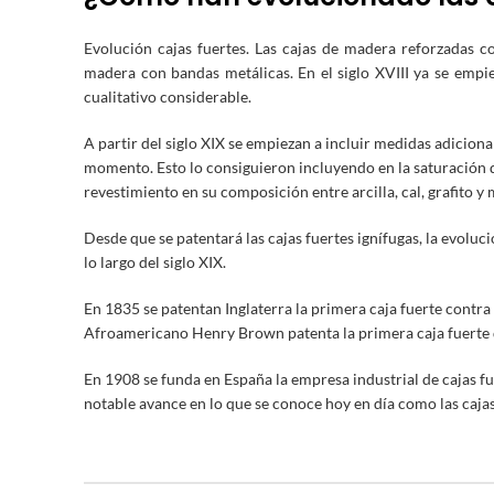
Evolución cajas fuertes. Las cajas de madera reforzadas c
madera con bandas metálicas. En el siglo XVIII ya se empi
cualitativo considerable.
A partir del siglo XIX se empiezan a incluir medidas adicion
momento. Esto lo consiguieron incluyendo en la saturación 
revestimiento en su composición entre arcilla, cal, grafito y 
Desde que se patentará las cajas fuertes ignífugas, la evoluc
lo largo del siglo XIX.
En 1835 se patentan Inglaterra la primera caja fuerte cont
Afroamericano Henry Brown patenta la primera caja fuerte
En 1908 se funda en España la empresa industrial de cajas f
notable avance en lo que se conoce hoy en día como las cajas