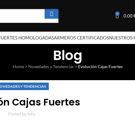
0
0.00
 FUERTES HOMOLOGADAS
ARMEROS CERTIFICADOS
NUESTROS 
Blog
Home
>
Novedades y Tendencias
>
Evolución Cajas Fuertes
OVEDADES Y TENDENCIAS
ón Cajas Fuertes
Posted by
Info