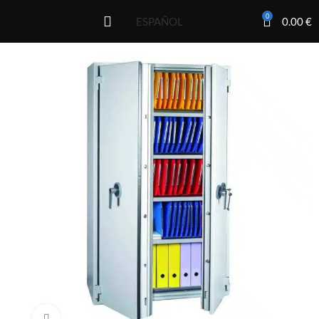
0
0.00
€
ESPAÑOL
Click to enlarge