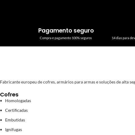
Pagamento seguro
Compra e pagamento 100% seguros
14 dias para de
Fabricante europeu de cofres, armários para armas e soluções de alta segu
Cofres
Homologadas
Certificadas
Embutidas
Ignifugas