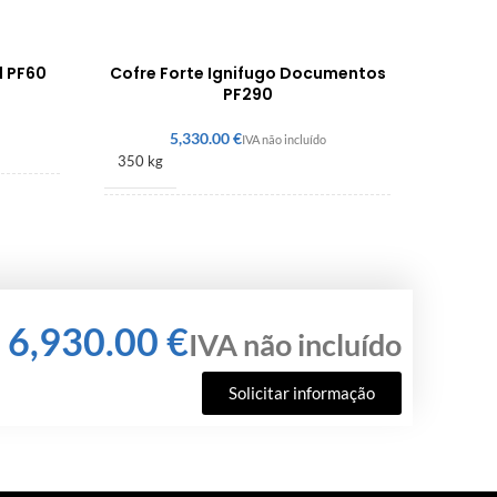
l PF60
Cofre Forte Ignifugo Documentos
PF290
€
350 kg
1505 × 705 × 470 mm
€
Solicitar informação