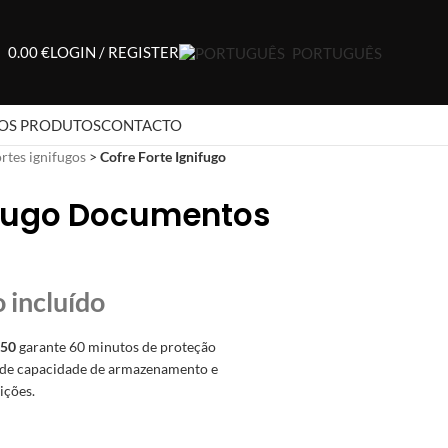
0.00
€
LOGIN / REGISTER
PORTUGUÊS
OS PRODUTOS
CONTACTO
rtes ignifugos
>
Cofre Forte Ignifugo
nifugo Documentos
450
garante 60 minutos de proteção
ande capacidade de armazenamento e
ições.