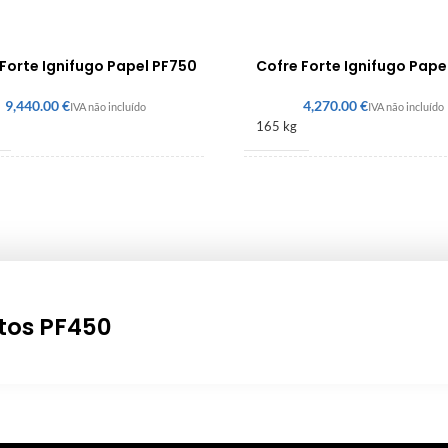
Forte Ignifugo Papel PF750
Cofre Forte Ignifugo Pape
€
€
165 kg
× 1350 × 600 mm
490 × 605 × 560 mm
tos PF450