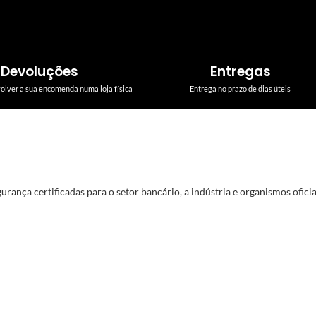
Devoluções
Entregas
volver a sua encomenda numa loja física
Entrega no prazo de dias úteis
rança certificadas para o setor bancário, a indústria e organismos oficiai