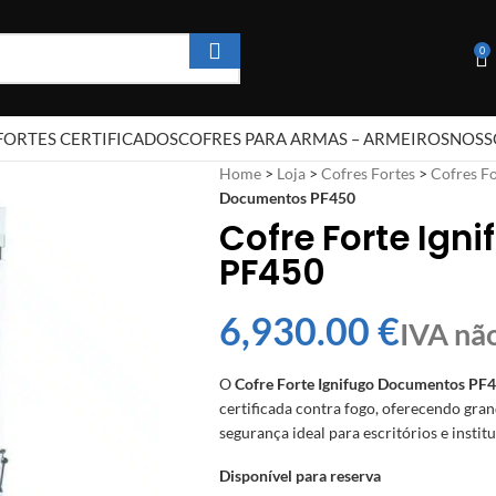
0
FORTES CERTIFICADOS
COFRES PARA ARMAS – ARMEIROS
NOSS
Home
>
Loja
>
Cofres Fortes
>
Cofres Fo
Documentos PF450
Cofre Forte Ig
PF450
€
O
Cofre Forte Ignifugo Documentos PF
certificada contra fogo, oferecendo gr
segurança ideal para escritórios e institu
Disponível para reserva