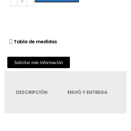
Tabla de medidas
Solicitar más información
DESCRIPCIÓN
ENVIÓ Y ENTREGA
C