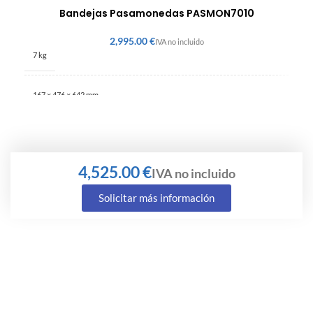
Bandejas Pasamonedas PASMON7010
€
7 kg
167 × 476 × 642 mm
€
Solicitar más información