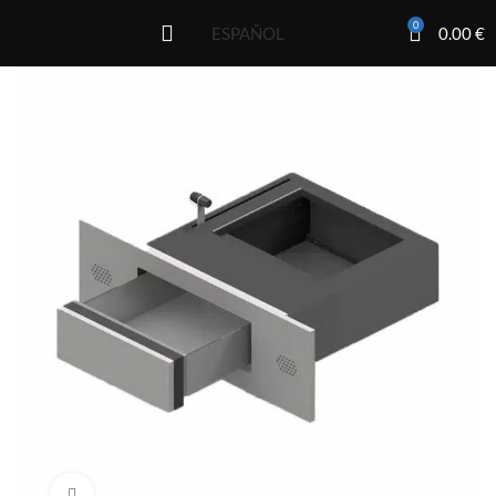
0
0.00
€
ESPAÑOL
Click to enlarge