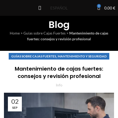
0
0.00
€
ESPAÑOL
Blog
Home
>
Guías sobre Cajas Fuertes
>
Mantenimiento de cajas
fuertes: consejos y revisión profesional
,
GUÍAS SOBRE CAJAS FUERTES
MANTENIMIENTO Y SEGURIDAD
Mantenimiento de cajas fuertes:
consejos y revisión profesional
Info
02
SEP