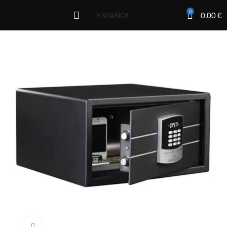
0
0.00
€
ESPAÑOL
Click to enlarge