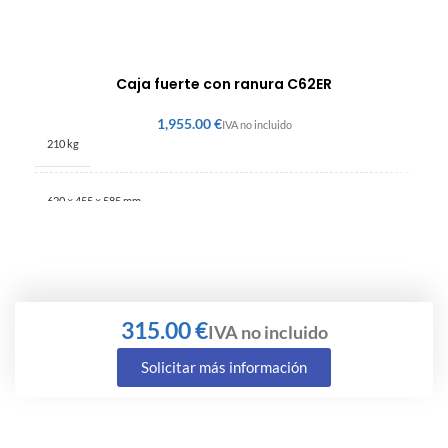
Caja fuerte con ranura C62ER
€
210 kg
620 × 455 × 585 mm
€
Solicitar más información