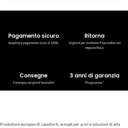
Pagamento sicuro
Ritorna
Acquisto e pagamento sicuri al 100%.
14 giorni per restituire il tuo ordine nel
negozio fisico
Consegne
3 anni di garanzia
Consegna nei giorni lavorativi
Più garanzia *
Produttore europeo di casseforti, armadi per armi e soluzioni di alta