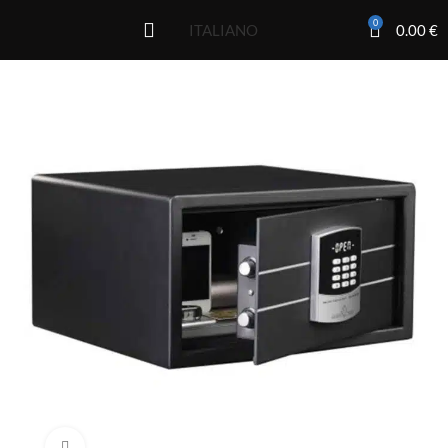
0
0.00
€
ITALIANO
Click to enlarge