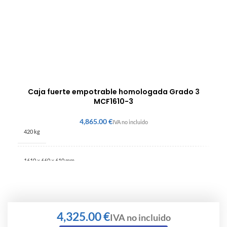
Caja fuerte empotrable homologada Grado 3
MCF1610-3
€
420 kg
1610 × 660 × 610 mm
Grado 3
€