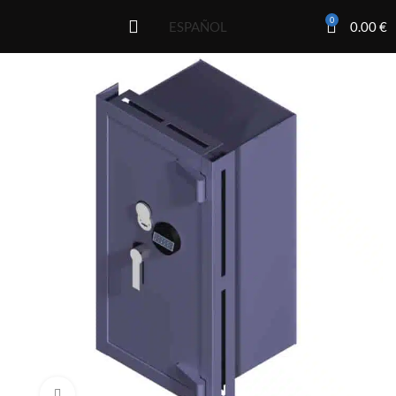
0
0.00
€
ESPAÑOL
Click to enlarge