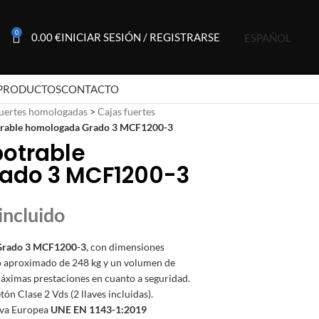
0
0.00
€
INICIAR SESIÓN / REGISTRARSE
ESPAÑOL
PRODUCTOS
CONTACTO
fuertes homologadas
>
Cajas fuertes
otrable homologada Grado 3 MCF1200-3
potrable
ado 3 MCF1200-3
 Grado 3 MCF1200-3
, con dimensiones
o aproximado de 248 kg y un volumen de
áximas prestaciones en cuanto a seguridad.
ón Clase 2 Vds (2 llaves incluidas).
iva Europea
UNE EN 1143-1:2019