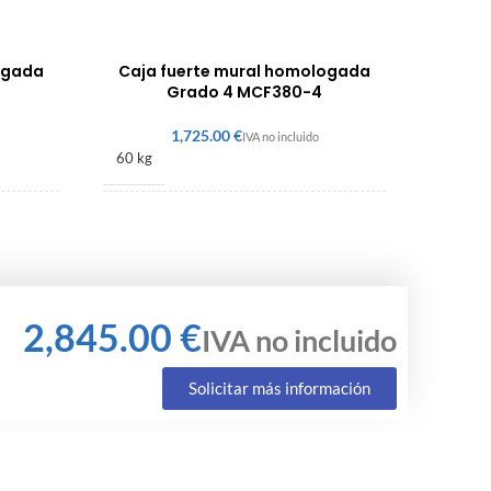
Caja fuerte mural homologada
ogada
Grado 4 MCF380-4
€
60 kg
380 × 390 × 300 mm
Grado 4
€
Solicitar más información