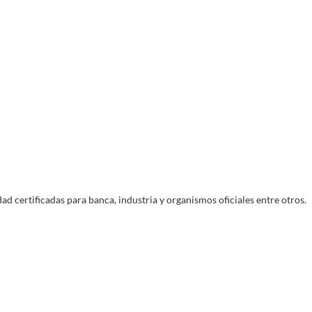
Devoluciones
o
Entregas
14 días para devolver tu pedido en tienda
guro
Entregas en días laborales
física
ad certificadas para banca, industria y organismos oficiales entre otros.