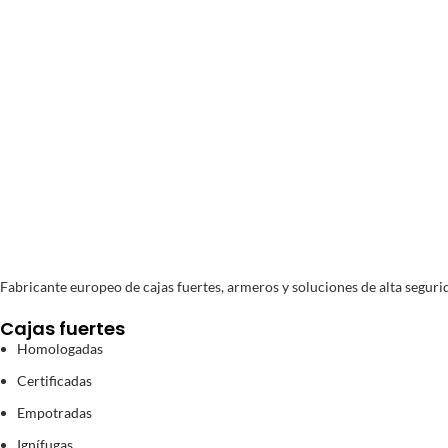
Pago segur
Compra y Pago 100% se
Fabricante europeo de cajas fuertes, armeros y soluciones de alta segurid
Cajas fuertes
Homologadas
Certificadas
Empotradas
Ignífugas