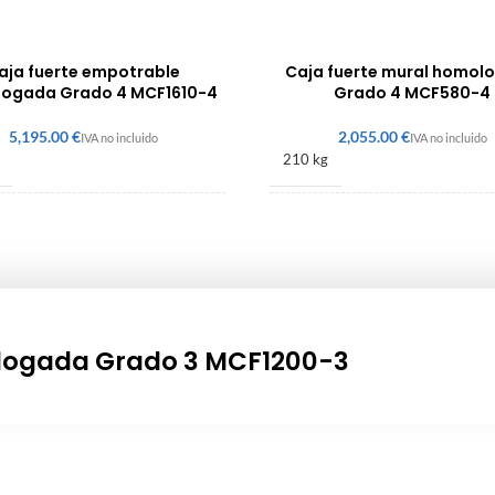
aja fuerte empotrable
Caja fuerte mural homol
ogada Grado 4 MCF1610-4
Grado 4 MCF580-4
€
€
210 kg
 660 × 610 mm
580 × 390 × 300 mm
4
Grado 4
logada Grado 3 MCF1200-3