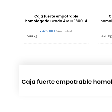
Caja fuerte empotrable
C
homologada Grado 4 MCF1800-4
homol
€
544 kg
420 kg
1800 × 1110 × 630 mm
1610 ×
Grado 4
Grado 
Caja fuerte empotrable homo