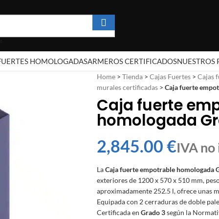
 FUERTES HOMOLOGADAS
ARMEROS CERTIFICADOS
NUESTROS 
Home
>
Tienda
>
Cajas Fuertes
>
Cajas 
murales certificadas
>
Caja fuerte emp
Caja fuerte em
homologada Gr
€
La
Caja fuerte empotrable homologada
exteriores de 1200 x 570 x 510 mm, pes
aproximadamente 252.5 l, ofrece unas m
Equipada con 2 cerraduras de doble palet
Certificada en
Grado 3
según la Normat