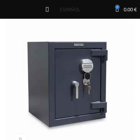
0
0.00
€
ESPAÑOL
Click to enlarge