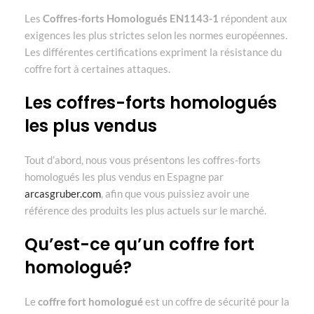
Les
Coffres-forts Homologués EN1143-1
répondent aux
exigences les plus strictes selon les normes européennes.
Les différentes certifications expriment la résistance du
coffre fort à certaines attaques.
Les coffres-forts homologués
les plus vendus
Tout d’abord, nous vous présentons les coffres-forts
homologués les plus vendus en Espagne par
arcasgruber.com
, afin que vous puissiez avoir une
référence des produits les plus actuels sur le marché.
Qu’est-ce qu’un coffre fort
homologué?
Le
coffre fort homologué
est un coffre de sécurité pour la