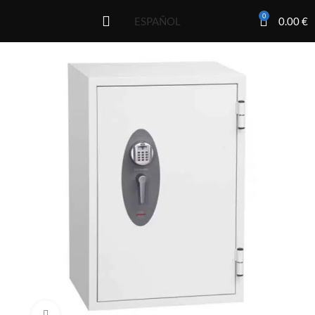
0
0.00
€
ESPAÑOL
Click to enlarge