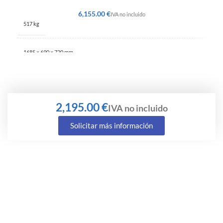
€
517 kg
1685 × 690 × 720 mm
€
Solicitar más información