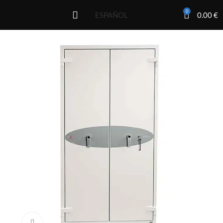
0
0.00
€
ESPAÑOL
Click to enlarge