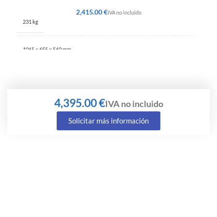
€
231 kg
1065 × 655 × 560 mm
€
Solicitar más información