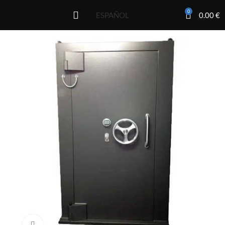
0
0.00
€
ESPAÑOL
Click to enlarge