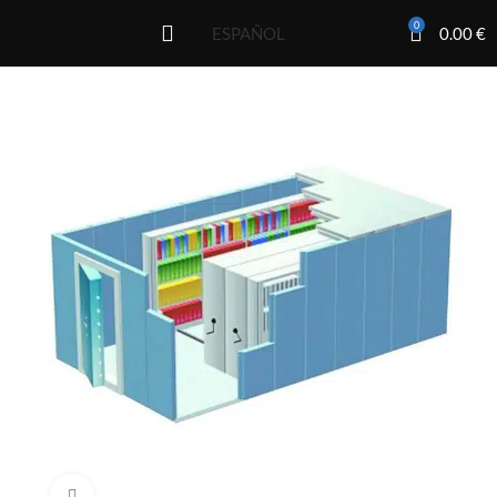
0
0.00
€
ESPAÑOL
Click to enlarge