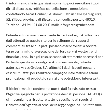
ti informiamo che in qualsiasi momento puoi esercitare i tuoi
diritti di accesso, rettifica, cancellazione e opposizione
contattando Arcas Gruber, SA, domiciliato in calle Iparraguirre,
52, Bilbao, provincia di Biscaglia con codice postale 48010.
Telefono +34 94 421 68 20. E-mail: info@arcasgruber.com
L’utente autorizza espressamente Arcas Gruber, S.A. affinché i
dati ottenuti su questo sito per lo sviluppo dei rapporti
commerciali tra le due parti possano essere forniti a società
terze per la migliore esecuzione dei loro servizi -vettori, enti
finanziari, ecc.-. In ogni caso, saranno strettamente necessari per
l’attività specifica da svolgere. Allo stesso modo, l’utente
autorizza Arcas Gruber, S.A. affinché i dati ricevuti possano
essere utilizzati per realizzare campagne informative e azioni
promozionali di prodotti o servizi che potrebbero interessarti.
Il file informatico contenente questi dati è registrato presso
l’Agenzia spagnola per la protezione dei dati personali (AGPD) e
ci impegniamo a rispettare tutte le specifiche e i requisiti
richiesti dall’Agenzia ai sensi della legge organica 15/1999 sulla