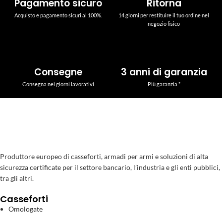
Pagamento sicuro
Ritorna
Acquisto e pagamento sicuri al 100%.
14 giorni per restituire il tuo ordine nel
negozio fisico
Consegne
3 anni di garanzia
Consegna nei giorni lavorativi
Più garanzia *
Produttore europeo di casseforti, armadi per armi e soluzioni di alta
sicurezza certificate per il settore bancario, l’industria e gli enti pubblici,
tra gli altri.
Casseforti
Omologate