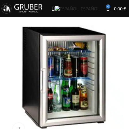
0
0.00
€
ESPAÑOL
Click to enlarge