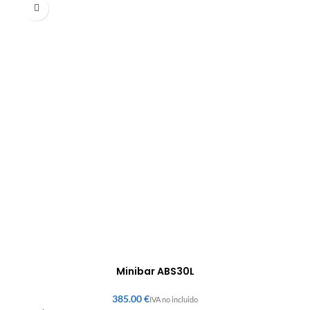
Minibar ABS30L
€