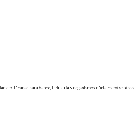
Devoluciones
o
Entregas
14 días para devolver tu pedido en tienda
guro
Entregas en días laborales
física
ad certificadas para banca, industria y organismos oficiales entre otros.