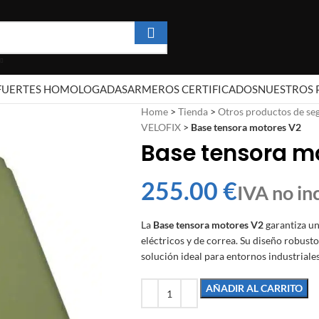
 FUERTES HOMOLOGADAS
ARMEROS CERTIFICADOS
NUESTROS 
Home
>
Tienda
>
Otros productos de se
VELOFIX
>
Base tensora motores V2
Base tensora m
€
La
Base tensora motores V2
garantiza un
eléctricos y de correa. Su diseño robusto
solución ideal para entornos industriales
AÑADIR AL CARRITO