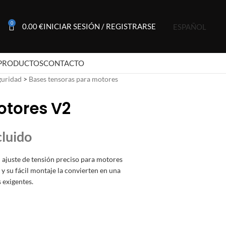
0
0.00
€
INICIAR SESIÓN / REGISTRARSE
ESPAÑOL
PRODUCTOS
CONTACTO
guridad
>
Bases tensoras para motores
otores V2
 ajuste de tensión preciso para motores
 y su fácil montaje la convierten en una
 exigentes.