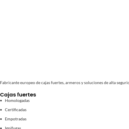
Pago segur
Compra y Pago 100% se
Fabricante europeo de cajas fuertes, armeros y soluciones de alta segurid
Cajas fuertes
Homologadas
Certificadas
Empotradas
Ignífugas