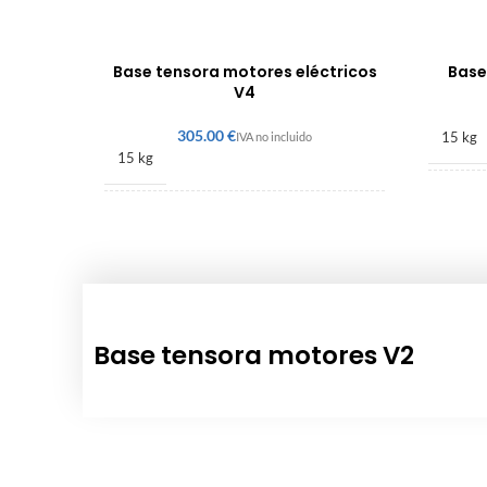
Base tensora motores eléctricos
Base
V4
€
15 kg
15 kg
52 × 2
61 × 445 × 425 mm
Base tensora motores V2