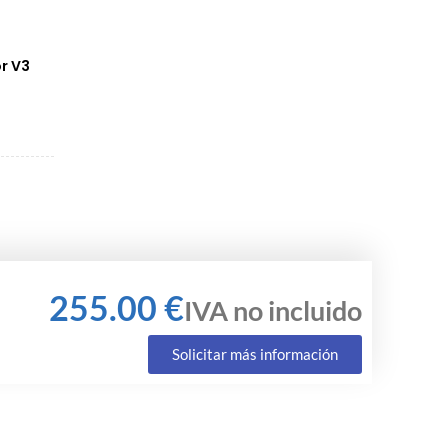
r V3
€
Solicitar más información