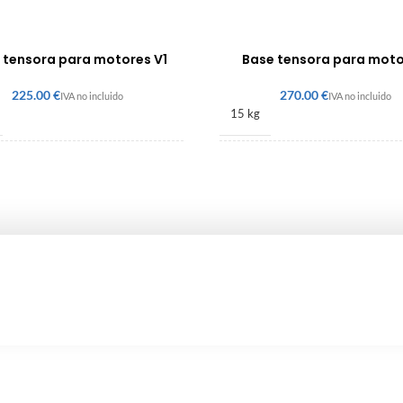
 tensora para motores V1
Base tensora para moto
€
€
15 kg
10 × 210 mm
58 × 315 × 340 mm