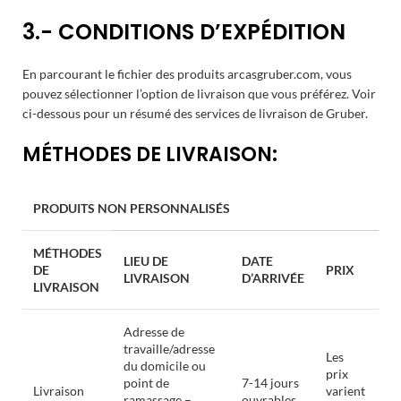
3.- CONDITIONS D’EXPÉDITION
En parcourant le fichier des produits arcasgruber.com, vous
pouvez sélectionner l’option de livraison que vous préférez. Voir
ci-dessous pour un résumé des services de livraison de Gruber.
MÉTHODES DE LIVRAISON:
PRODUITS NON PERSONNALISÉS
MÉTHODES
LIEU DE
DATE
DE
PRIX
LIVRAISON
D’ARRIVÉE
LIVRAISON
Adresse de
travaille/adresse
Les
du domicile ou
prix
point de
7-14 jours
Livraison
varient
ramassage –
ouvrables