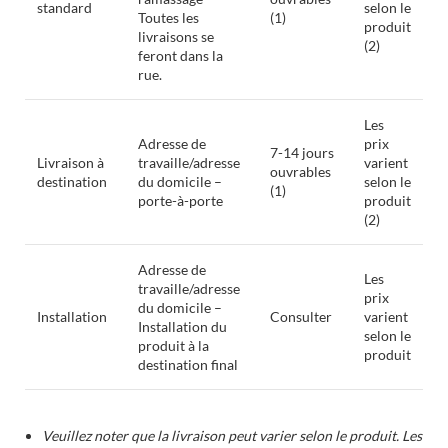
standard
selon le
Toutes les
(1)
produit
livraisons se
(2)
feront dans la
rue.
Les
Adresse de
prix
7-14 jours
Livraison à
travaille/adresse
varient
ouvrables
destination
du domicile –
selon le
(1)
porte-à-porte
produit
(2)
Adresse de
Les
travaille/adresse
prix
du domicile –
Installation
Consulter
varient
Installation du
selon le
produit à la
produit
destination final
Veuillez noter que la livraison peut varier selon le produit. Les