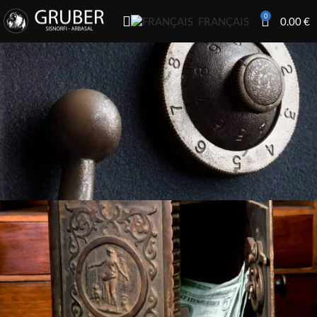
0
0.00
€
FRANÇAIS