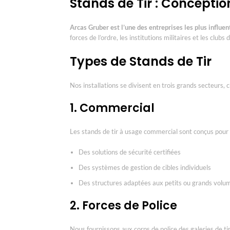
Stands de Tir : Conceptio
Arcas Gruber est l’une des entreprises les plus influen
forces de l’ordre, les institutions militaires et les club
Types de Stands de Tir
Nos installations se divisent en trois grands secteurs, 
1. Commercial
Les stands de tir à usage commercial sont conçus pour les
Des solutions de sécurité certifiées
Des systèmes de gestion de cibles individuels
Des structures adaptées aux petits ou grands volu
2. Forces de Police
Nous fournissons aux corps de police des galeries de tir