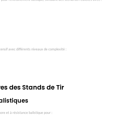
ntensif avec différents niveaux de complexité :
s des Stands de Tir
listiques
re et à résistance balistique pour :