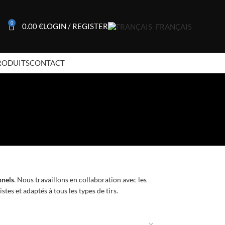
0
0.00
€
LOGIN / REGISTER
FRANÇAIS
RODUITS
CONTACT
nnels
. Nous travaillons en collaboration avec les
stes et adaptés à tous les types de tirs.