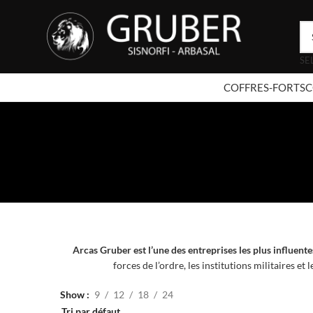
SE
COFFRES-FORTS
C
Arcas Gruber est l’une des entreprises les plus influente
forces de l’ordre, les institutions militaires et
Show
9
12
18
24