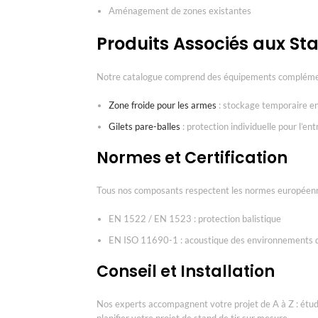
Aménagement de zones existantes
Produits Associés aux Sta
Notre catalogue comprend des équipements complémen
Zone froide pour les armes
: stockage temporaire en
Gilets pare-balles
: protection individuelle pour l’e
Normes et Certification
Tous nos composants respectent les normes européenne
EN 1522 / EN 1523 : protection balistique
EN ISO 11690-1 : acoustique des environnements d
Conseil et Installation
Nos experts accompagnent votre projet de A à Z : étude 
planifier votre projet de stand de tir sur mesure.