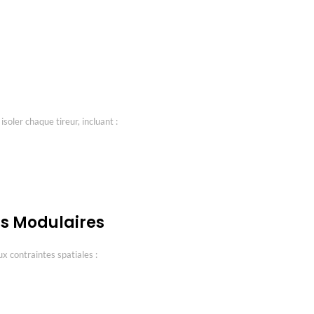
soler chaque tireur, incluant :
ns Modulaires
 contraintes spatiales :