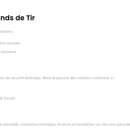
nds de Tir
taires :
tre sessions
ntraînement
s de sécurité balistique. Nous proposons des solutions conformes à :
e travail
préalable, conception technique, livraison et installation sur site avec garant