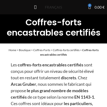
0
0.00
€
FRANÇAIS
Coffres-forts
encastrables certifiés
Home
>
Boutique
>
Coffres-Forts
>
Coffres-forts certifiés
>
Coffres-forts
encastrables certifiés
Les
coffres-forts encastrables certifiés
sont
conçus pour offrir un niveau de sécurité élevé
tout en restant totalement
discrets
. Chez
Arcas Gruber
, nous sommes le fabricant qui
propose
le plus grand nombre de modèles
certifiés
de ce type selon la norme
EN 1143-1
.
Ces coffres sont idéaux pour
les particuliers,