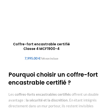
Coffre-fort encastrable certifié
Classe 4 MCF1900-4
€
Pourquoi choisir un coffre-fort
encastrable certifié ?
Les
coffres-forts encastrables certifiés
offrent un double
avantage :
la sécurité et la discrétion
. En étant intégrés
directement dans un mur porteur, ils restent invisibles