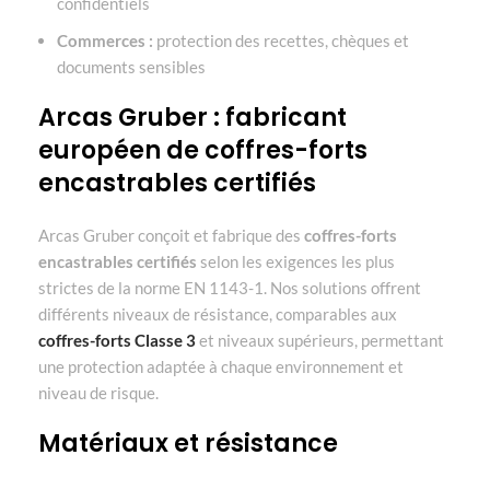
confidentiels
Commerces :
protection des recettes, chèques et
documents sensibles
Arcas Gruber : fabricant
européen de coffres-forts
encastrables certifiés
Arcas Gruber conçoit et fabrique des
coffres-forts
encastrables certifiés
selon les exigences les plus
strictes de la norme EN 1143-1. Nos solutions offrent
différents niveaux de résistance, comparables aux
coffres-forts Classe 3
et niveaux supérieurs, permettant
une protection adaptée à chaque environnement et
niveau de risque.
Matériaux et résistance