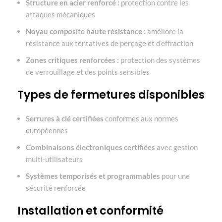
Structure en acier renforcé :
protection contre les
attaques mécaniques
Noyau composite haute résistance :
améliore la
résistance aux tentatives de perçage et d’effraction
Zones critiques renforcées :
protection des systèmes
de verrouillage et des points sensibles
Types de fermetures disponibles
Serrures à clé certifiées
conformes aux normes
européennes
Combinaisons électroniques certifiées
avec gestion
multi-utilisateurs
Systèmes temporisés et programmables
pour une
sécurité renforcée
Installation et conformité