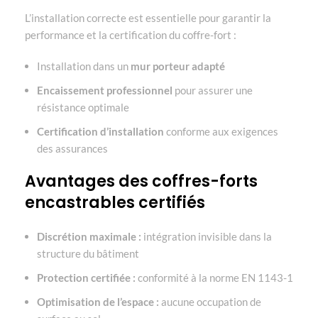
L’installation correcte est essentielle pour garantir la
performance et la certification du coffre-fort :
Installation dans un
mur porteur adapté
Encaissement professionnel
pour assurer une
résistance optimale
Certification d’installation
conforme aux exigences
des assurances
Avantages des coffres-forts
encastrables certifiés
Discrétion maximale :
intégration invisible dans la
structure du bâtiment
Protection certifiée :
conformité à la norme EN 1143-1
Optimisation de l’espace :
aucune occupation de