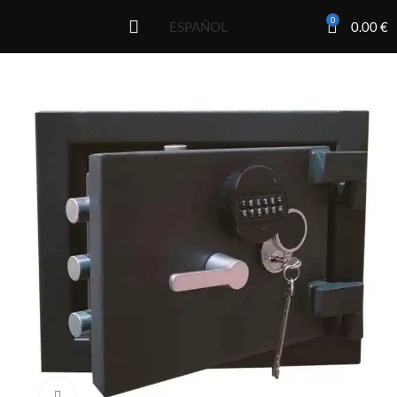
0
0.00
€
ESPAÑOL
Click to enlarge