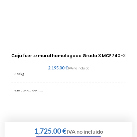
Caja fuerte mural homologada Grado 3 MCF740-3
€
373 kg
740 × 410 × 400 mm
Grado 3
€