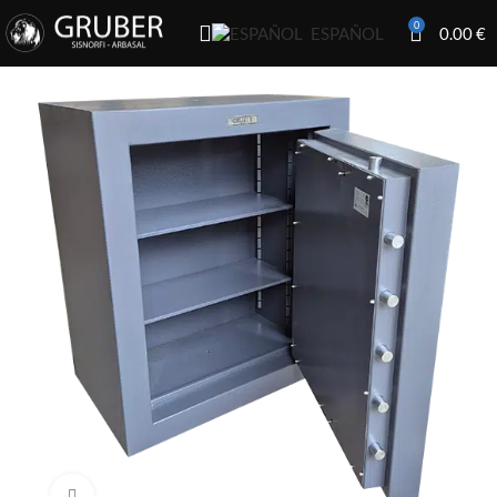
0
0.00
€
ESPAÑOL
Click to enlarge