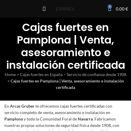
0
0.00
€
ESPAÑOL
Cajas fuertes en
Pamplona | Venta,
asesoramiento e
instalación certificada
Home
>
Cajas fuertes en España – Servicio de confianza desde 1908
>
Cajas fuertes en Pamplona | Venta, asesoramiento e instalación
certificada
En
Arcas Gruber
te ofrecemos
cajas fuertes certificadas
con
servicio completo de venta, asesoramiento e instalación en
Pamplona
y toda la Comunidad Foral de
Navarra
. Fabricamos
nuestras propias soluciones de seguridad física desde 1908, con