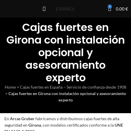
0
0.00
€
ESPAÑOL
Cajas fuertes en
Girona con instalación
opcional y
asesoramiento
experto
Home
>
Cajas fuertes en España – Servicio de confianza desde 1908
>
Cajas fuertes en Girona con instalación opcional y asesoramiento
experto
En
Arcas Gruber
fabricamos y distribuimos
cajas fuertes de alta
seguridad
en
Girona
, con modelos certificados conforme a la
UNE