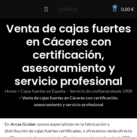
0
0.00
€
ESPAÑOL
Venta de cajas fuertes
en Cáceres con
certificación,
asesoramiento y
servicio profesional
Home
>
Cajas fuertes en España – Servicio de confianza desde 1908
>
Venta de cajas fuertes en Cáceres con certificación,
asesoramiento y servicio profesional
En
Arcas Gruber
somos especialistas en la fabricación y
distribución de
cajas fuertes certificadas
, y ofrecemos venta directa