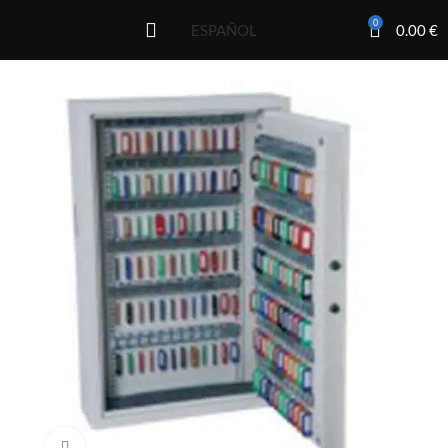
0
0.00
€
ESPAÑOL
Click to enlarge