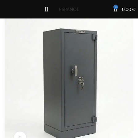
0
0.00
€
ESPAÑOL
Click to enlarge