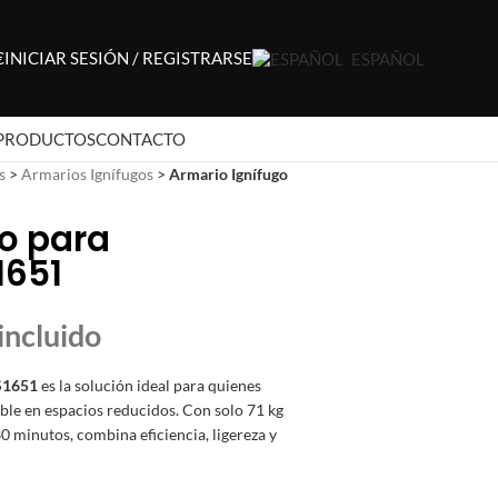
€
INICIAR SESIÓN / REGISTRARSE
ESPAÑOL
PRODUCTOS
CONTACTO
s
>
Armarios Ignífugos
>
Armario Ignífugo
o para
1651
S1651
es la solución ideal para quienes
le en espacios reducidos. Con solo 71 kg
30 minutos, combina eficiencia, ligereza y