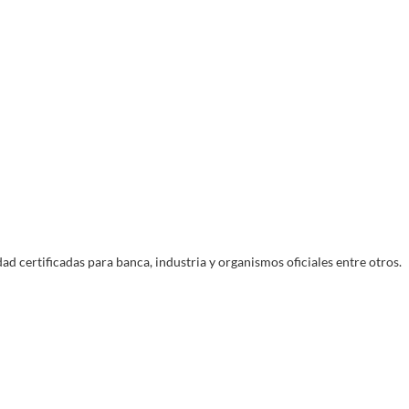
Devoluciones
o
Entregas
14 días para devolver tu pedido en tienda
guro
Entregas en días laborales
física
ad certificadas para banca, industria y organismos oficiales entre otros.