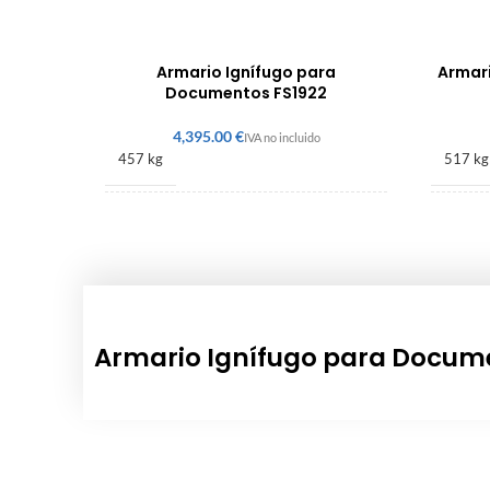
Armario Ignífugo para
Armari
Documentos FS1922
€
457 kg
517 kg
1950 × 940 × 585 mm
1685 ×
Armario Ignífugo para Docume