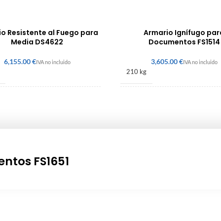
o Resistente al Fuego para
Armario Ignífugo par
Media DS4622
Documentos FS1514
€
€
210 kg
 690 × 720 mm
1950 × 1225 × 520 mm
ntos FS1651