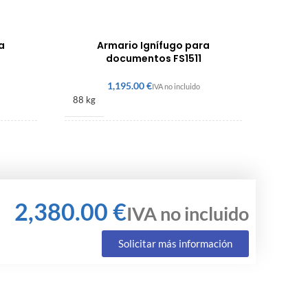
a
Armario Ignífugo para
documentos FS1511
€
88 kg
1225 × 600 × 520 mm
€
Solicitar más información