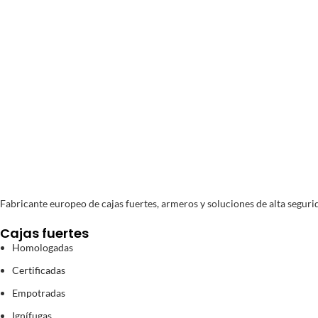
Pago segur
Compra y Pago 100% se
Fabricante europeo de cajas fuertes, armeros y soluciones de alta segurid
Cajas fuertes
Homologadas
Certificadas
Empotradas
Ignífugas