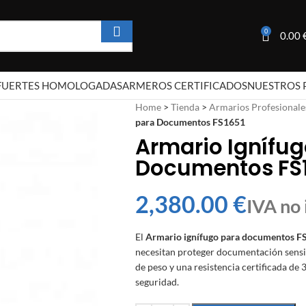
0
0.00
 FUERTES HOMOLOGADAS
ARMEROS CERTIFICADOS
NUESTROS 
Home
>
Tienda
>
Armarios Profesionale
para Documentos FS1651
Armario Ignífug
Documentos FS
€
El
Armario ignífugo para documentos F
necesitan proteger documentación sensib
de peso y una resistencia certificada de 
seguridad.