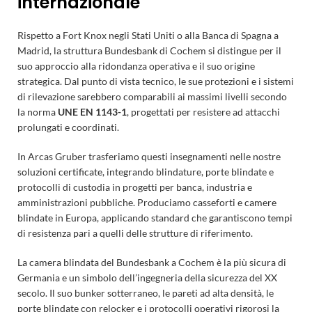
internazionale
Rispetto a Fort Knox negli Stati Uniti o alla Banca di Spagna a
Madrid, la struttura Bundesbank di Cochem si distingue per il
suo approccio alla ridondanza operativa e il suo origine
strategica. Dal punto di vista tecnico, le sue protezioni e i sistemi
di rilevazione sarebbero comparabili ai massimi livelli secondo
la norma
UNE EN 1143-1
, progettati per resistere ad attacchi
prolungati e coordinati.
In Arcas Gruber trasferiamo questi insegnamenti nelle nostre
soluzioni certificate
, integrando blindature, porte blindate e
protocolli di custodia in progetti per banca, industria e
amministrazioni pubbliche. Produciamo
casseforti
e
camere
blindate
in Europa, applicando standard che garantiscono tempi
di resistenza pari a quelli delle strutture di riferimento.
La camera blindata del Bundesbank a Cochem è la più sicura di
Germania e un simbolo dell’ingegneria della sicurezza del XX
secolo. Il suo bunker sotterraneo, le pareti ad alta densità, le
porte blindate con relocker e i protocolli operativi rigorosi la