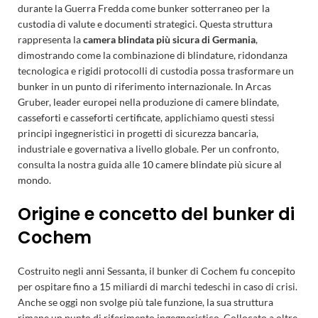
durante la Guerra Fredda come bunker sotterraneo per la
custodia di valute e documenti strategici. Questa struttura
rappresenta la
camera blindata più sicura di Germania
,
dimostrando come la combinazione di blindature, ridondanza
tecnologica e rigidi protocolli di custodia possa trasformare un
bunker in un punto di riferimento internazionale. In Arcas
Gruber, leader europei nella produzione di
camere blindate
,
casseforti
e
casseforti certificate
, applichiamo questi stessi
principi ingegneristici in progetti di sicurezza bancaria,
industriale e governativa a livello globale. Per un confronto,
consulta la nostra guida alle
10 camere blindate più sicure al
mondo
.
Origine e concetto del bunker di
Cochem
Costruito negli anni Sessanta, il bunker di Cochem fu concepito
per ospitare fino a 15 miliardi di marchi tedeschi in caso di crisi.
Anche se oggi non svolge più tale funzione, la sua struttura
rimane un punto di riferimento ingegneristico. Collocato a oltre