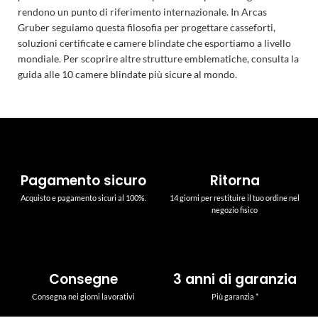
rendono un punto di riferimento internazionale. In Arcas
Gruber seguiamo questa filosofia per progettare casseforti,
soluzioni certificate e camere blindate che esportiamo a livello
mondiale. Per scoprire altre strutture emblematiche, consulta la
guida alle
10 camere blindate più sicure al mondo
.
Pagamento sicuro
Ritorna
Acquisto e pagamento sicuri al 100%.
14 giorni per restituire il tuo ordine nel
negozio fisico
Consegne
3 anni di garanzia
Consegna nei giorni lavorativi
Più garanzia *