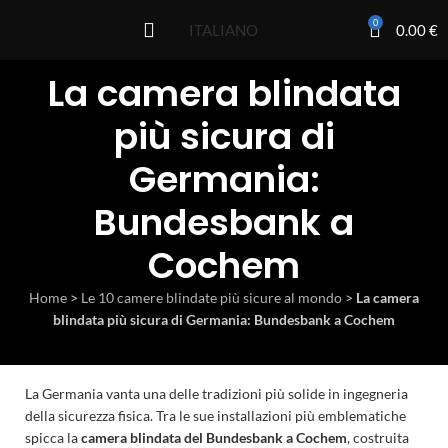
0
0.00
€
ITALIANO
La camera blindata
più sicura di
Germania:
Bundesbank a
Cochem
Home
>
Le 10 camere blindate più sicure al mondo
>
La camera
blindata più sicura di Germania: Bundesbank a Cochem
La Germania vanta una delle tradizioni più solide in ingegneria
della sicurezza fisica. Tra le sue installazioni più emblematiche
spicca la
camera blindata del Bundesbank a Cochem
, costruita