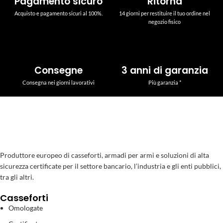
Pagamento sicuro
Ritorna
Acquisto e pagamento sicuri al 100%.
14 giorni per restituire il tuo ordine nel
negozio fisico
Consegne
3 anni di garanzia
Consegna nei giorni lavorativi
Più garanzia *
Produttore europeo di casseforti, armadi per armi e soluzioni di alta
sicurezza certificate per il settore bancario, l’industria e gli enti pubblici,
tra gli altri.
Casseforti
Omologate