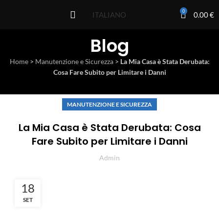
0
0.00
€
ITALIANO
Blog
Home
>
Manutenzione e Sicurezza
>
La Mia Casa è Stata Derubata:
Cosa Fare Subito per Limitare i Danni
MANUTENZIONE E SICUREZZA
La Mia Casa è Stata Derubata: Cosa
Fare Subito per Limitare i Danni
Admin
18
SET