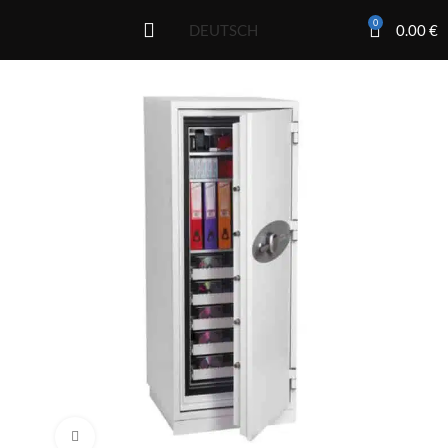
0
0.00
€
DEUTSCH
Click to enlarge