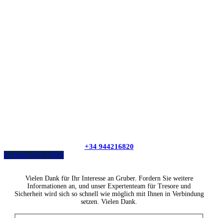
Arcas Gruber arbeitet in dieser Zeit mit
eingeschränktem Service
.
📞
Telefonische Erreichbarkeit:
Montag bis Freitag von 8:00 bis 11:00 Uhr
📧
Kontaktieren Sie uns per E-Mail:
info@arcasgruber.com
Wir sind ab dem 1. September wieder für Sie da.
Vielen Dank für Ihr Verständnis und schöne Ferien!
+34 944216820
Kontakt per E-Mail
Vielen Dank für Ihr Interesse an Gruber. Fordern Sie weitere
Informationen an, und unser Expertenteam für Tresore und
Sicherheit wird sich so schnell wie möglich mit Ihnen in Verbindung
setzen. Vielen Dank.