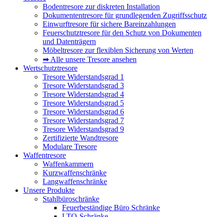
Bodentresore zur diskreten Installation
Dokumententresore für grundlegenden Zugriffsschutz
Einwurftresore für sichere Bareinzahlungen
Feuerschutztresore für den Schutz von Dokumenten
und Datenträgern
Möbeltresore zur flexiblen Sicherung von Werten
➡ Alle unsere Tresore ansehen
Wertschutztresore
Tresore Widerstandsgrad 1
Tresore Widerstandsgrad 3
Tresore Widerstandsgrad 4
Tresore Widerstandsgrad 5
Tresore Widerstandsgrad 6
Tresore Widerstandsgrad 7
Tresore Widerstandsgrad 9
Zertifizierte Wandtresore
Modulare Tresore
Waffentresore
Waffenkammern
Kurzwaffenschränke
Langwaffenschränke
Unsere Produkte
Stahlbüroschränke
Feuerbeständige Büro Schränke
LTO-Schränke