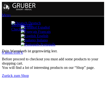
Menu
Deutsch
Shopping cart
Español
Checkout
Français
Order complete
English
Italiano
Português
Dein Warenkorb ist gegenwärtig leer.
0
items
0.00
€
Before proceed to checkout you must add some products to your
shopping cart.
You will find a lot of interesting products on our “Shop” page.
Zurück zum Shop