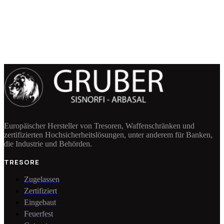
3 Jahre
Garantie
Erweiterte
Garantie *
Europäischer Hersteller von Tresoren, Waffenschränken und
zertifizierten Hochsicherheitslösungen, unter anderem für Banken,
die Industrie und Behörden.
TRESORE
Zugelassen
Zertifiziert
Eingebaut
Feuerfest