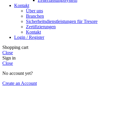
Zeiterfassungssystem
Kontakt
Über uns
Branchen
Sicherheitsdienstleistungen für Tresore
Zertifizierungen
Kontakt
Login / Register
Shopping cart
Close
Sign in
Close
No account yet?
Create an Account
Wir sind ab dem 1. September wieder für
Sie da.
Wir machen Urlaub!