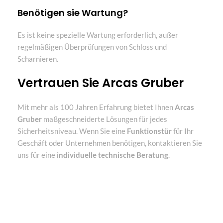
Benötigen sie Wartung?
Es ist keine spezielle Wartung erforderlich, außer
regelmäßigen Überprüfungen von Schloss und
Scharnieren.
Vertrauen Sie Arcas Gruber
Mit mehr als 100 Jahren Erfahrung bietet Ihnen
Arcas
Gruber
maßgeschneiderte Lösungen für jedes
Sicherheitsniveau. Wenn Sie eine
Funktionstür
für Ihr
Geschäft oder Unternehmen benötigen, kontaktieren Sie
uns für eine
individuelle technische Beratung
.