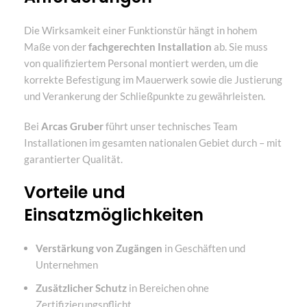
Die Wirksamkeit einer Funktionstür hängt in hohem
Maße von der
fachgerechten Installation
ab. Sie muss
von qualifiziertem Personal montiert werden, um die
korrekte Befestigung im Mauerwerk sowie die Justierung
und Verankerung der Schließpunkte zu gewährleisten.
Bei
Arcas Gruber
führt unser technisches Team
Installationen im gesamten nationalen Gebiet durch – mit
garantierter Qualität.
Vorteile und
Einsatzmöglichkeiten
Verstärkung von Zugängen
in Geschäften und
Unternehmen
Zusätzlicher Schutz
in Bereichen ohne
Zertifizierungspflicht