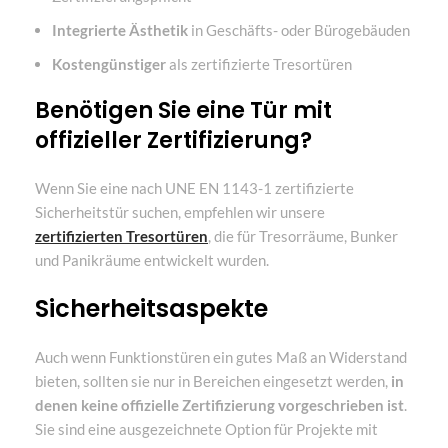
Integrierte Ästhetik
in Geschäfts- oder Bürogebäuden
Kostengünstiger
als zertifizierte Tresortüren
Benötigen Sie eine Tür mit
offizieller Zertifizierung?
Wenn Sie eine nach UNE EN 1143-1 zertifizierte
Sicherheitstür suchen, empfehlen wir unsere
zertifizierten Tresortüren
, die für Tresorräume, Bunker
und Panikräume entwickelt wurden.
Sicherheitsaspekte
Auch wenn Funktionstüren ein gutes Maß an Widerstand
bieten, sollten sie nur in Bereichen eingesetzt werden,
in
denen keine offizielle Zertifizierung vorgeschrieben ist
.
Sie sind eine ausgezeichnete Option für Projekte mit