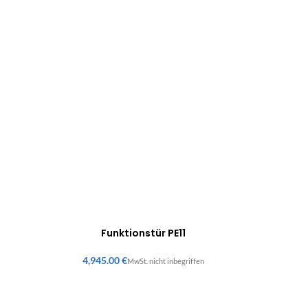
Funktionstür PE11
€