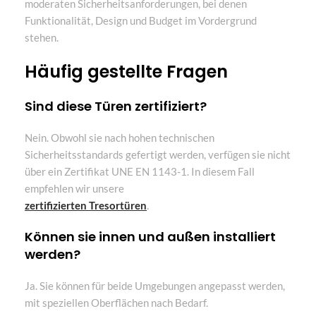
moderaten Sicherheitsanforderungen, bei denen
Funktionalität, Design und Budget im Vordergrund
stehen.
Häufig gestellte Fragen
Sind diese Türen zertifiziert?
Nein. Obwohl sie nach hohen technischen
Sicherheitsstandards gefertigt werden, verfügen sie nicht
über ein Zertifikat UNE EN 1143-1. In diesem Fall
empfehlen wir unsere
zertifizierten Tresortüren
.
Können sie innen und außen installiert
werden?
Ja. Sie können für beide Umgebungen angepasst werden,
mit speziellen Oberflächen nach Bedarf.