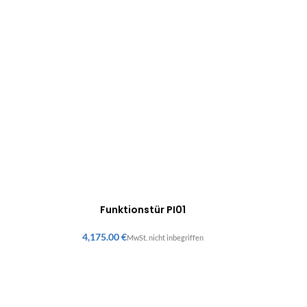
Funktionstür PI01
€