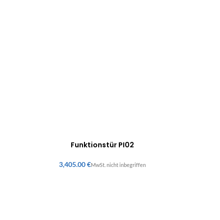
Funktionstür PI02
€