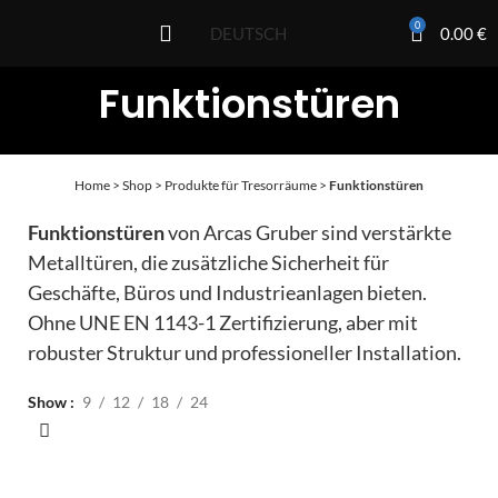
0
0.00
€
DEUTSCH
Funktionstüren
Home
>
Shop
>
Produkte für Tresorräume
>
Funktionstüren
Funktionstüren
von Arcas Gruber sind verstärkte
Metalltüren, die zusätzliche Sicherheit für
Geschäfte, Büros und Industrieanlagen bieten.
Ohne UNE EN 1143-1 Zertifizierung, aber mit
robuster Struktur und professioneller Installation.
Show
9
12
18
24