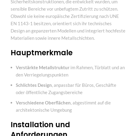
Sicherheitskonstruktionen, die entwickelt wurden, um
sensible Bereiche vor unbefugtem Zutritt zu schützen.
Obwohl sie keine europäische Zertifizierung nach UNE
EN 1143-1 besitzen, orientiert sich ihr technisches
Design an gepanzerten Modellen und integriert hochfeste
Materialien sowie innere Metallschichten.
Hauptmerkmale
Verstärkte Metallstruktur
im Rahmen, Türblatt und an
den Verriegelungspunkten
Schlichtes Design
, anpassbar für Büros, Geschäfte
oder öffentliche Zugangsbereiche
Verschiedene Oberflächen
, abgestimmt auf die
architektonische Umgebung
Installation und
Anforderungen