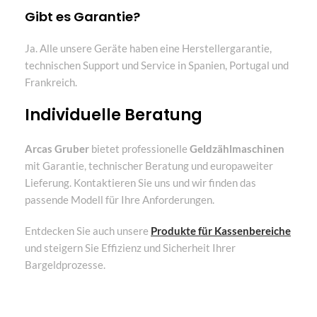
Gibt es Garantie?
Ja. Alle unsere Geräte haben eine Herstellergarantie,
technischen Support und Service in Spanien, Portugal und
Frankreich.
Individuelle Beratung
Arcas Gruber
bietet professionelle
Geldzählmaschinen
mit Garantie, technischer Beratung und europaweiter
Lieferung. Kontaktieren Sie uns und wir finden das
passende Modell für Ihre Anforderungen.
Entdecken Sie auch unsere
Produkte für Kassenbereiche
und steigern Sie Effizienz und Sicherheit Ihrer
Bargeldprozesse.