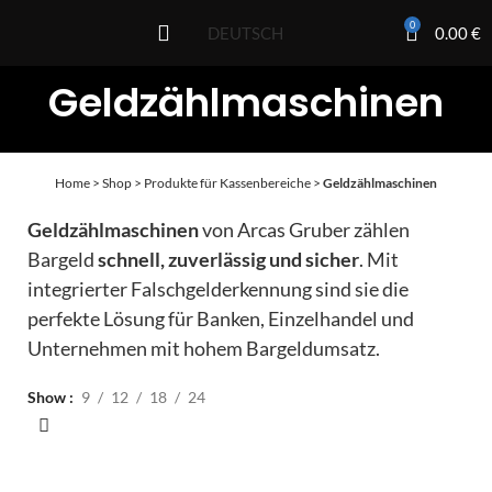
0
0.00
€
DEUTSCH
Geldzählmaschinen
Home
>
Shop
>
Produkte für Kassenbereiche
>
Geldzählmaschinen
Geldzählmaschinen
von Arcas Gruber zählen
Bargeld
schnell, zuverlässig und sicher
. Mit
integrierter Falschgelderkennung sind sie die
perfekte Lösung für Banken, Einzelhandel und
Unternehmen mit hohem Bargeldumsatz.
Show
9
12
18
24