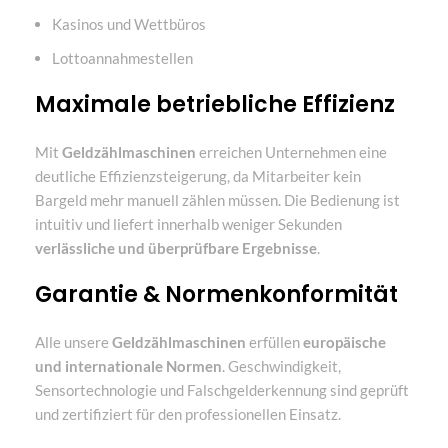
Kasinos und Wettbüros
Lottoannahmestellen
Maximale betriebliche Effizienz
Mit
Geldzählmaschinen
erreichen Unternehmen eine
deutliche Effizienzsteigerung, da Mitarbeiter kein
Bargeld mehr manuell zählen müssen. Die Bedienung ist
intuitiv und liefert innerhalb weniger Sekunden
verlässliche und überprüfbare Ergebnisse
.
Garantie & Normenkonformität
Alle unsere
Geldzählmaschinen
erfüllen
europäische
und internationale Normen
. Geschwindigkeit,
Sensortechnologie und Falschgelderkennung sind geprüft
und zertifiziert für den professionellen Einsatz.