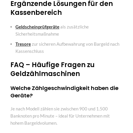
Ergänzende Lösungen für den
Kassenbereich
Geldscheinprüfgeräte
als zusätzliche
Sicherheitsmaßnahme
Tresore
zur sicheren Aufbewahrung von Bargeld nach
Kassenschluss
FAQ – Häufige Fragen zu
Geldzählmaschinen
Welche Zählgeschwindigkeit haben die
Geräte?
Je nach Modell zählen sie zwischen 900 und 1.500
Banknoten pro Minute – ideal für Unternehmen mit
hohem Bargeldvolumen.