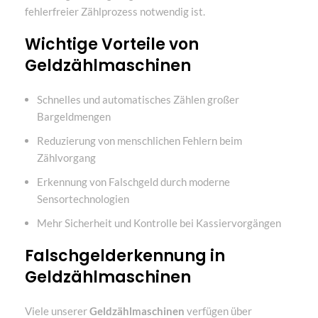
fehlerfreier Zählprozess notwendig ist.
Wichtige Vorteile von
Geldzählmaschinen
Schnelles und automatisches Zählen großer
Bargeldmengen
Reduzierung von menschlichen Fehlern beim
Zählvorgang
Erkennung von Falschgeld durch moderne
Sensortechnologien
Mehr Sicherheit und Kontrolle bei Kassiervorgängen
Falschgelderkennung in
Geldzählmaschinen
Viele unserer
Geldzählmaschinen
verfügen über