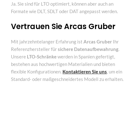
Ja. Sie sind für LTO optimiert, können aber auch an
Formate wie DLT, SDLT oder DAT angepasst werden.
Vertrauen Sie Arcas Gruber
Mit jahrzehntelanger Erfahrung ist
Arcas Gruber
Ihr
Referenzhersteller für
sichere Datenaufbewahrung
.
Unsere
LTO-Schränke
werden in Spanien gefertigt,
bestehen aus hochwertigen Materialien und bieten
flexible Konfigurationen.
Kontaktieren Sie uns
, um ein
Standard- oder maßgeschneidertes Modell zu erhalten.