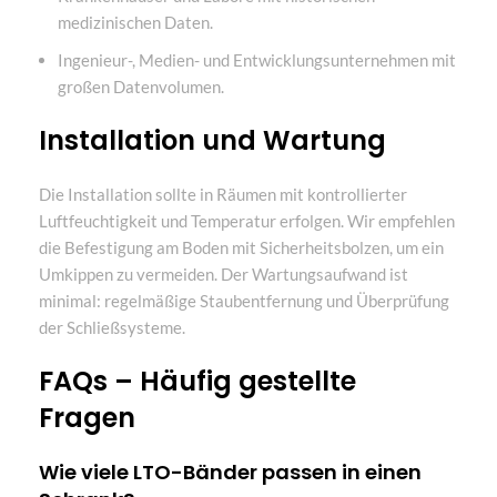
medizinischen Daten.
Ingenieur-, Medien- und Entwicklungsunternehmen mit
großen Datenvolumen.
Installation und Wartung
Die Installation sollte in Räumen mit kontrollierter
Luftfeuchtigkeit und Temperatur erfolgen. Wir empfehlen
die Befestigung am Boden mit Sicherheitsbolzen, um ein
Umkippen zu vermeiden. Der Wartungsaufwand ist
minimal: regelmäßige Staubentfernung und Überprüfung
der Schließsysteme.
FAQs – Häufig gestellte
Fragen
Wie viele LTO-Bänder passen in einen