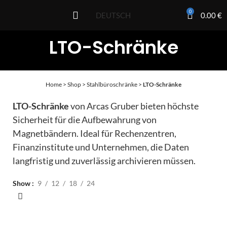
0
0.00
€
DEUTSCH
LTO-Schränke
Home
>
Shop
>
Stahlbüroschränke
>
LTO-Schränke
LTO-Schränke
von Arcas Gruber bieten höchste
Sicherheit für die Aufbewahrung von
Magnetbändern. Ideal für Rechenzentren,
Finanzinstitute und Unternehmen, die Daten
langfristig und zuverlässig archivieren müssen.
Show
9
12
18
24