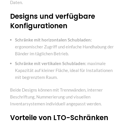
Daten.
Designs und verfügbare
Konfigurationen
Schränke mit horizontalen Schubladen:
ergonomischer Zugriff und einfache Handhabung der
Bänder im täglichen Betrieb.
Schränke mit vertikalen Schubladen:
maximale
Kapazität auf kleiner Fläche, ideal für Installationen
mit begrenztem Raum.
Beide Designs können mit Trennwänden, interner
Beschriftung, Nummerierung und visuellen
Inventarsystemen individuell angepasst werden.
Vorteile von LTO-Schränken