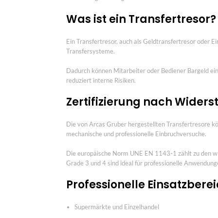
Was ist ein Transfertresor?
Ein Transfertresor, auch als Geldtransfertresor oder
Transfersysteme.
Dadurch können Mitarbeiter oder Bediener Bargeld einz
reduziert interne Risiken.
Zertifizierung nach Wider
Die von Arcas Gruber hergestellten Transfertresore 
mechanische und professionelle Einbruchversuche.
Die europäische Norm UNE EN 1143-1 zählt zu den wich
Grade 3 und 4 sind ideal für professionelle Anwendun
Professionelle Einsatzbere
Supermärkte und Einzelhandel