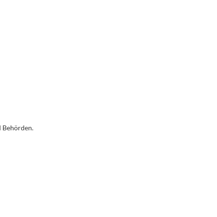
3 Jahre Garantie
Erweiterte Garantie *
d Behörden.