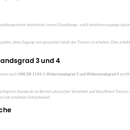
 Einzahlungstresor bezeichnet, trennt Einzahlungs- und Entnahmevorgänge durc
ahlen, ohne Zugang zum gesamten Inhalt des Tresors zu erhalten. Dies erhöht 
standsgrad 3 und 4
können nach
UNE EN 1143-1 Widerstandsgrad 3 und Widerstandsgrad 4
zertif
tigsten Standards im Bereich physischer Sicherheit und klassifiziert Tresore
gen mit erhöhtem Schutzbedarf.
iche