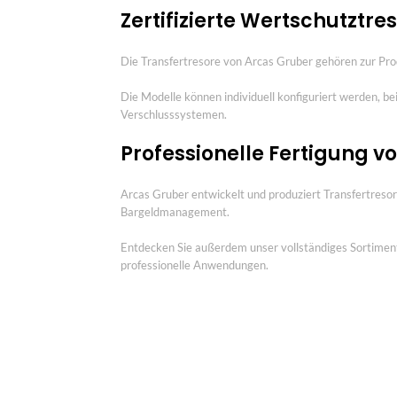
Zertifizierte Wertschutzt
Die Transfertresore von Arcas Gruber gehören zur Pro
Die Modelle können individuell konfiguriert werden, b
Verschlusssystemen.
Professionelle Fertigung v
Arcas Gruber entwickelt und produziert Transfertresor
Bargeldmanagement.
Entdecken Sie außerdem unser vollständiges Sortimen
professionelle Anwendungen.