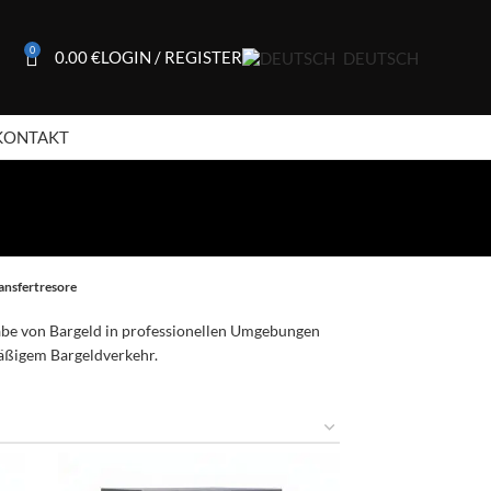
0
0.00
€
LOGIN / REGISTER
DEUTSCH
KONTAKT
ansfertresore
abe von Bargeld in professionellen Umgebungen
mäßigem Bargeldverkehr.