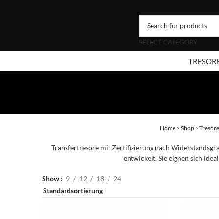
SELECT CATEGORY
TRESOR
Home
>
Shop
>
Tresore
Transfertresore mit Zertifizierung nach Widerstandsg
entwickelt. Sie eignen sich id
Show
9
12
18
24