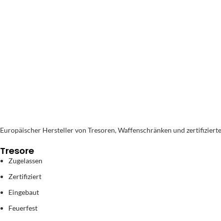
Sichere Bezahl
100 % sicherer Kauf und Z
Europäischer Hersteller von Tresoren, Waffenschränken und zertifiziert
Tresore
Zugelassen
Zertifiziert
Eingebaut
Feuerfest