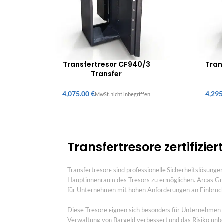
Transfertresor CF940/3
Tran
Transfer
€
Transfertresore zertifizi
Transfertresore sind professionelle Sicherheitslösun
Hauptinnenraum des Tresors zu ermöglichen. Arcas Gru
für Unternehmen mit hohen Anforderungen an Einbruch
Diese Tresore eignen sich besonders für Unternehmen 
Verwaltung von Bargeld verbessert und das Risiko unbe