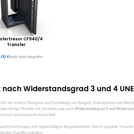
sfertresor CF940/4
Transfer
€
ert nach Widerstandsgrad 3 und 4 UNE
gen für die sichere Übergabe und Einzahlung von Bargeld, Dokumenten und Wertg
ber fertigt Modelle mit Zertifizierung nach
Widerstandsgrad 3 und Widersta
schutz und physische Sicherheit.
und Einrichtungen mit regelmäßigem Bargeldverkehr. Durch spezielle Transfer
fugter Zugriffe reduziert.