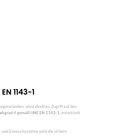
 EN 1143-1
egenständen, ohne direkten Zugriff auf den
ndsgrad 4 gemäß UNE EN 1143-1
, entwickelt
- und Einwurfsysteme wird die sichere