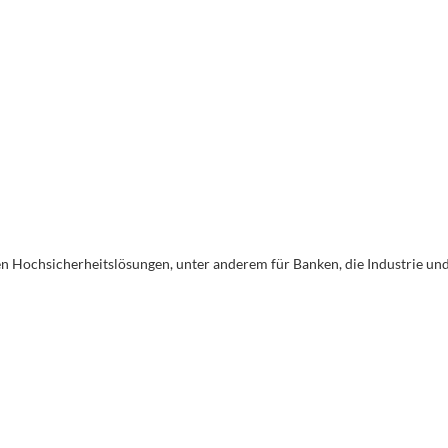
Rücksendungen
ung
Lieferungen
14 Tage Rückgaberecht für Ihre
ahlung
Lieferungen an Werktagen
Bestellung im Ladengeschäft
en Hochsicherheitslösungen, unter anderem für Banken, die Industrie un