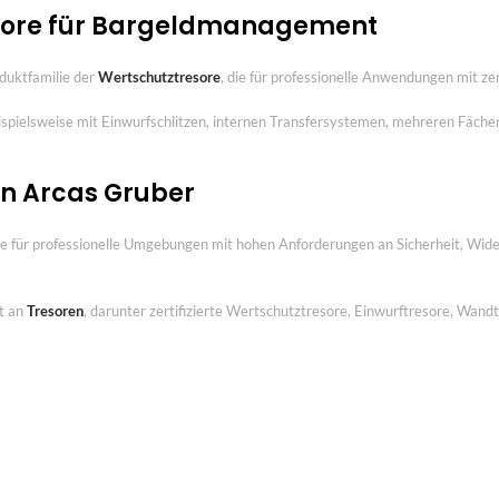
resore für Bargeldmanagement
duktfamilie der
Wertschutztresore
, die für professionelle Anwendungen mit zer
eispielsweise mit Einwurfschlitzen, internen Transfersystemen, mehreren Fäch
on Arcas Gruber
e für professionelle Umgebungen mit hohen Anforderungen an Sicherheit, Wider
t an
Tresoren
, darunter zertifizierte Wertschutztresore, Einwurftresore, Wand